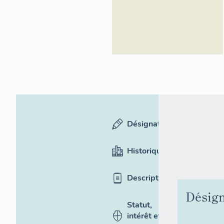
Désignation
Historique
Description
Désign
Statut,
intérêt et