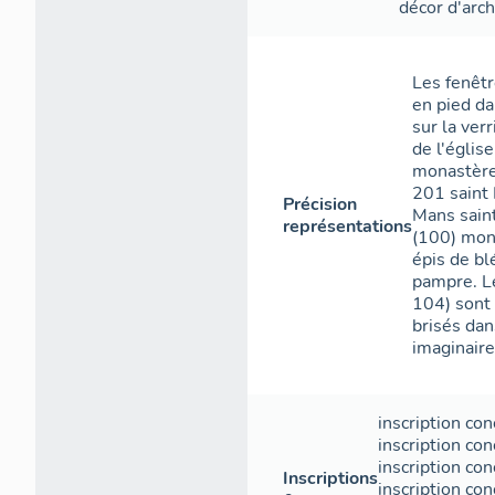
décor d'arch
Les fenêtr
en pied da
sur la ver
de l'église
monastère
201 saint 
Précision
Mans saint
représentations
(100) mon
épis de bl
pampre. Le
104) sont 
brisés dan
imaginaire
inscription con
inscription con
inscription co
Inscriptions
inscription co