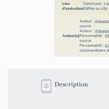
Lieu
Commune :
La
d'exécution
Édifice ou site 
Auteur :
Alleau
source
Auteur :
Alleaum
Auteur(s)
Personnalité :
Pé
source
Personnalité :
Du
commanditaire
a
Description