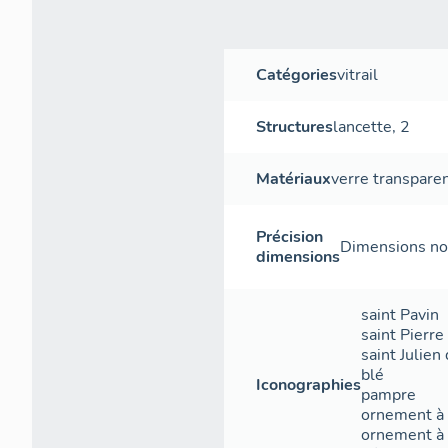
Catégories
vitrail
Structures
lancette
,
2
Matériaux
verre transpare
Précision
Dimensions non
dimensions
saint Pavin
saint Pierre
saint Julien
blé
Iconographies
pampre
ornement à 
ornement à 