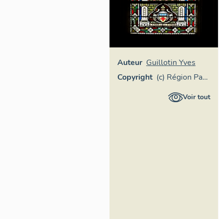
Auteur
Guillotin Yves
Copyright
(c) Région Pays
de la Loire -
Voir tout
Inventaire
général