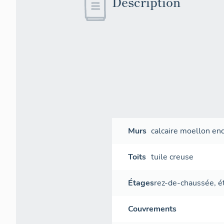
Description
Murs
calcaire
moellon
end
Toits
tuile creuse
Étages
rez-de-chaussée
,
é
Couvrements