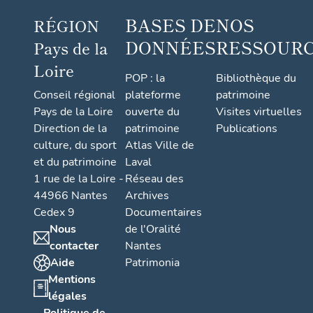
BASES DE
NOS
RÉGION
DONNÉES
RESSOUR
Pays de la
Loire
POP : la
Bibliothèque du
Conseil régional
plateforme
patrimoine
Pays de la Loire
ouverte du
Visites virtuelles
Direction de la
patrimoine
Publications
culture, du sport
Atlas Ville de
et du patrimoine
Laval
1 rue de la Loire -
Réseau des
44966 Nantes
Archives
Cedex 9
Documentaires
Nous
de l'Oralité
contacter
Nantes
Aide
Patrimonia
Mentions
légales