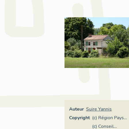
Auteur
Suire Yannis
Copyright
(c) Région Pays
de la Loire -
(c) Conseil