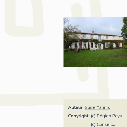
Auteur
Suire Yannis
Copyright
(c) Région Pays
de la Loire -
(c) Conseil