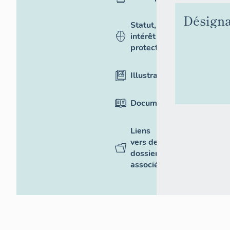
Désigna
Statut,
intérêt et
protection
Illustrations
Documentation
Liens
vers des
dossiers
associés