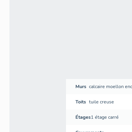
Murs
calcaire
moellon
end
Toits
tuile creuse
Étages
1 étage carré