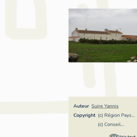
Auteur
Suire Yannis
Copyright
(c) Région Pays
de la Loire -
(c) Conseil
Inventaire
départemental
Voir tout