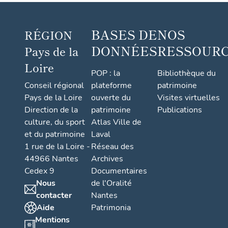
BASES DE
NOS
RÉGION
DONNÉES
RESSOUR
Pays de la
Loire
POP : la
Bibliothèque du
Conseil régional
plateforme
patrimoine
Pays de la Loire
ouverte du
Visites virtuelles
Direction de la
patrimoine
Publications
culture, du sport
Atlas Ville de
et du patrimoine
Laval
1 rue de la Loire -
Réseau des
44966 Nantes
Archives
Cedex 9
Documentaires
Nous
de l'Oralité
contacter
Nantes
Aide
Patrimonia
Mentions