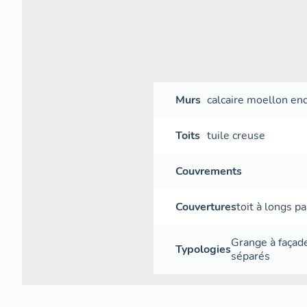
Murs
calcaire
moellon
end
Toits
tuile creuse
Couvrements
Couvertures
toit à longs p
Grange à façad
Typologies
séparés