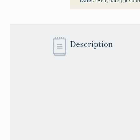
Dates
1861,
daté par sour
Description