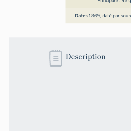
Principale :
4e q
Dates
1869,
daté par sour
Description