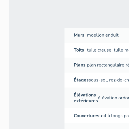
Murs
moellon
enduit
Toits
tuile creuse
,
tuile 
Plans
plan rectangulaire r
Étages
sous-sol
,
rez-de-c
Élévations
élévation ord
extérieures
Couvertures
toit à longs p