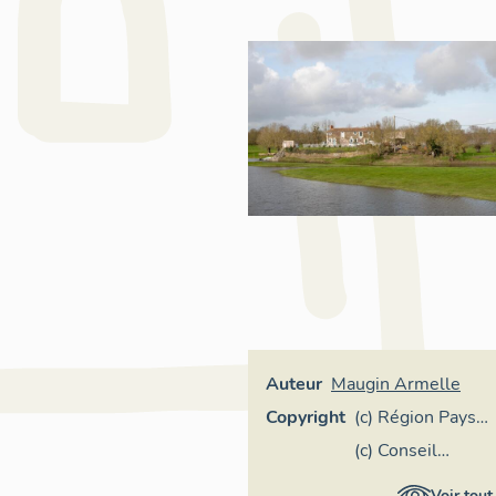
Auteur
Maugin Armelle
Copyright
(c) Région Pays
de la Loire -
(c) Conseil
Inventaire
départemental
Voir tout