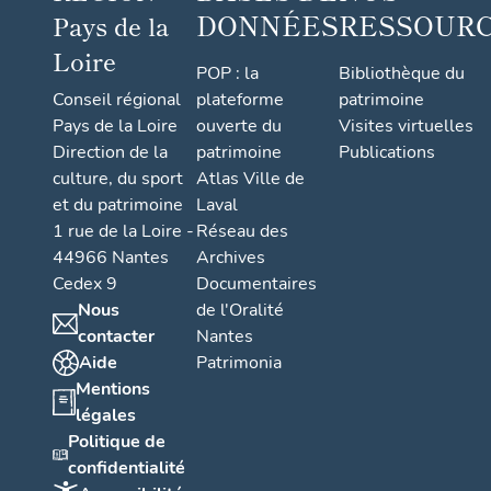
DONNÉES
RESSOUR
Pays de la
Loire
POP : la
Bibliothèque du
Conseil régional
plateforme
patrimoine
Pays de la Loire
ouverte du
Visites virtuelles
Direction de la
patrimoine
Publications
culture, du sport
Atlas Ville de
et du patrimoine
Laval
1 rue de la Loire -
Réseau des
44966 Nantes
Archives
Cedex 9
Documentaires
Nous
de l'Oralité
contacter
Nantes
Aide
Patrimonia
Mentions
légales
Politique de
confidentialité