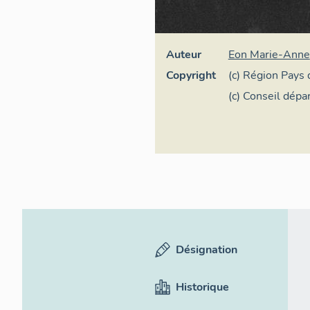
Auteur
Eon Marie-Anne
Copyright
(c) Région Pays d
Inventaire génér
(c) Conseil dép
et-Loire - Conse
départementale 
Désignation
Historique