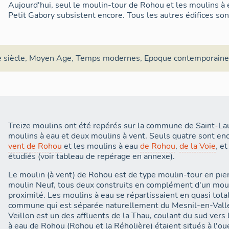
Aujourd'hui, seul le moulin-tour de Rohou et les moulins à 
Petit Gabory subsistent encore. Tous les autres édifices son
 siècle
,
Moyen Age
,
Temps modernes
,
Epoque contemporain
Treize moulins ont été repérés sur la commune de Saint-L
moulins à eau et deux moulins à vent. Seuls quatre sont enc
vent de Rohou
et les moulins à eau
de Rohou
,
de la Voie
, e
étudiés (voir tableau de repérage en annexe).
Le moulin (à vent) de Rohou est de type moulin-tour en pier
moulin Neuf, tous deux construits en complément d'un moul
proximité. Les moulins à eau se répartissaient en quasi total
commune qui est séparée naturellement du Mesnil-en-Vallée
Veillon est un des affluents de la Thau, coulant du sud vers
à eau de Rohou (Rohou et la Réholière) étaient situés à l'oue