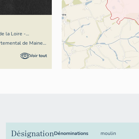
e la Loire -
al
artemental de Maine-
rvation
Voir tout
du patrimoine
Désignation
Dénominations
moulin