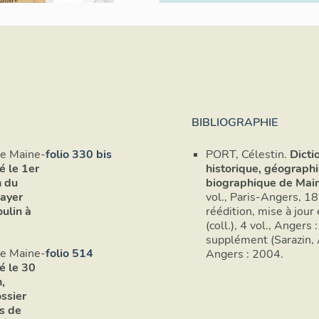
BIBLIOGRAPHIE
de Maine-
folio 330 bis
PORT, Célestin.
Dicti
é le 1er
historique, géograph
n du
biographique de Main
payer
vol., Paris-Angers, 1
ulin à
réédition, mise à jou
(coll.), 4 vol., Angers
supplément (Sarazin, 
de Maine-
folio 514
Angers : 2004.
é le 30
,
ssier
s de