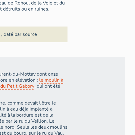
eau de Rohou, de la Voie et du
t détruits ou en ruines.
e
,
daté par source
aurent-du-Mottay dont onze
ore en élévation :
le moulin à
t
du Petit Gabory
, qui ont été
re, comme devait l'être le
in à eau déjà implanté à
ité à la bordure est de la
 par le ru du Veillon. Le
 le nord. Seuls les deux moulins
st du bourg, sur le ru du Vau,