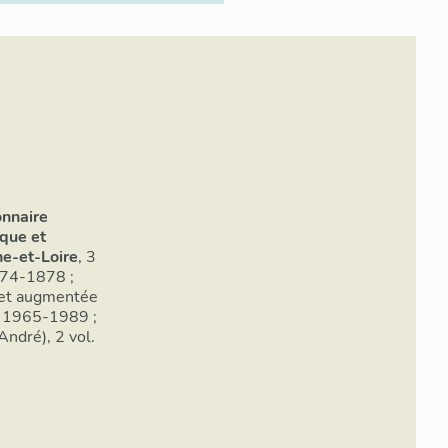
onnaire
ique et
e-et-Loire
, 3
874-1878 ;
r et augmentée
 : 1965-1989 ;
André), 2 vol.