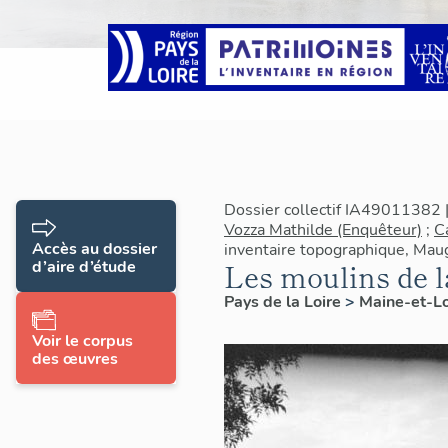
Dossier collectif IA49011382 
Vozza Mathilde (Enquêteur)
;
C
Accès au dossier
inventaire topographique, Mau
d’aire d’étude
Les moulins de 
Pays de la Loire
>
Maine-et-L
Voir le corpus
des œuvres