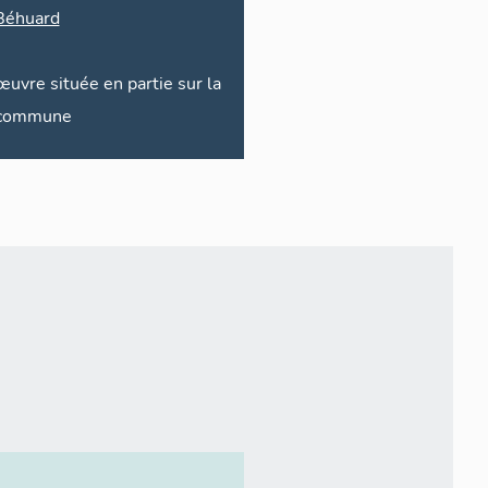
Béhuard
œuvre située en partie sur la
commune