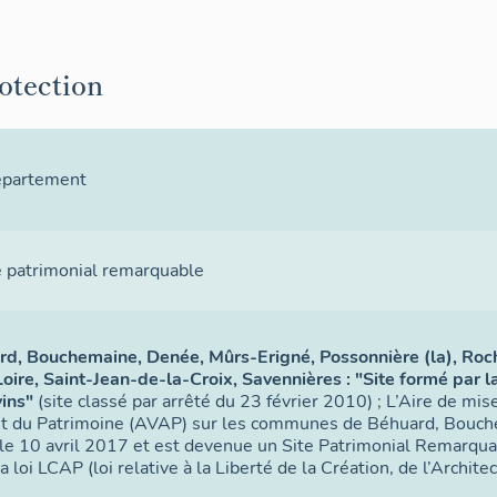
rotection
département
e patrimonial remarquable
d, Bouchemaine, Denée, Mûrs-Erigné, Possonnière (la), Roch
re, Saint-Jean-de-la-Croix, Savennières : "Site formé par la
vins"
(site classé par arrêté du 23 février 2010) ; L’Aire de mis
 et du Patrimoine (AVAP) sur les communes de Béhuard, Bouch
le 10 avril 2017 et est devenue un Site Patrimonial Remarqua
la loi LCAP (loi relative à la Liberté de la Création, de l’Archit