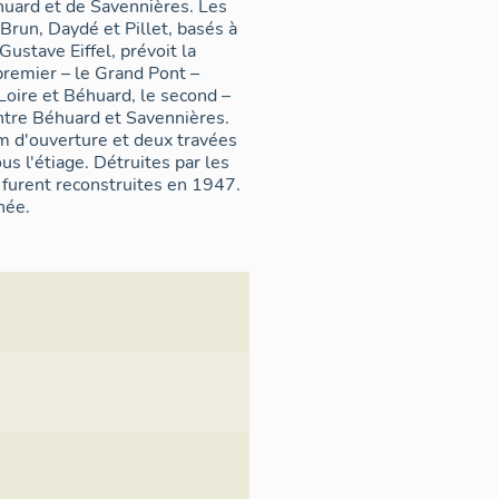
huard et de Savennières. Les
Brun, Daydé et Pillet, basés à
Gustave Eiffel, prévoit la
 premier – le Grand Pont –
Loire et Béhuard, le second –
entre Béhuard et Savennières.
m d'ouverture et deux travées
s l'étiage. Détruites par les
 furent reconstruites en 1947.
née.