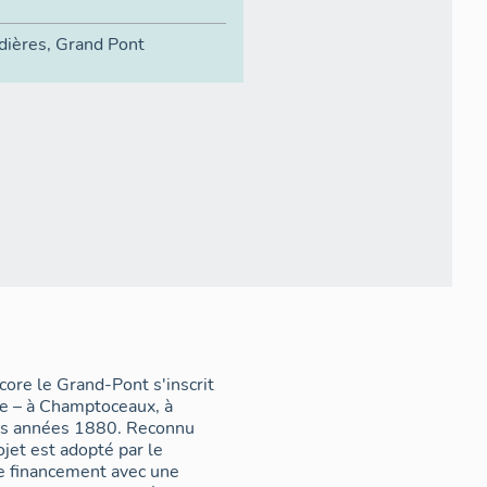
dières
,
Grand Pont
ore le Grand-Pont s'inscrit
re – à Champtoceaux, à
des années 1880. Reconnu
ojet est adopté par le
le financement avec une