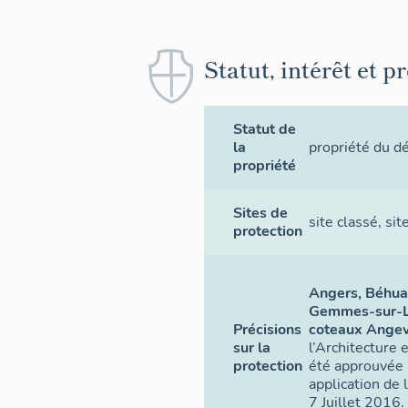
Statut, intérêt et p
Statut de
la
propriété du 
propriété
Sites de
site classé
,
sit
protection
Angers, Béhuar
Gemmes-sur-Loi
Précisions
coteaux Ange
sur la
l’Architecture
protection
été approuvée 
application de 
7 Juillet 2016.