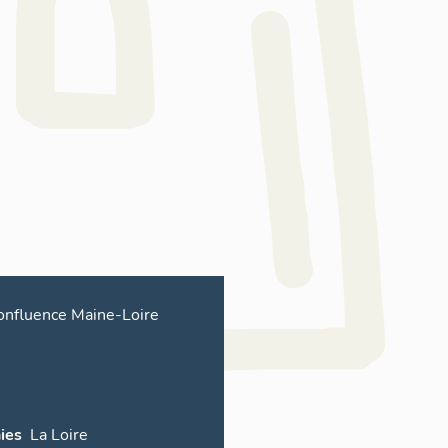
onfluence Maine-Loire
ies
La Loire