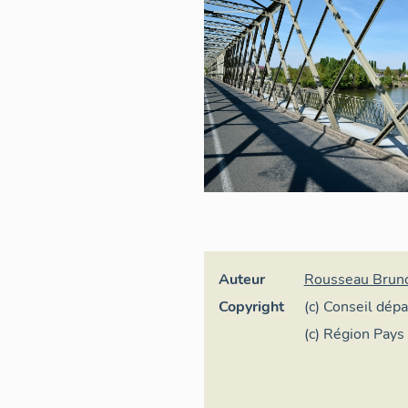
Auteur
Rousseau Brun
Copyright
(c) Conseil dép
et-Loire - Cons
(c) Région Pays 
départementale
général