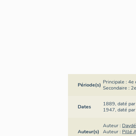
Principale :
4e 
Période(s)
Secondaire :
2e
1889,
daté par
Dates
1947,
daté par
Auteur :
Daydé
Auteur(s)
Auteur :
Pillé 