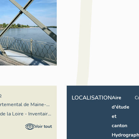
o
LOCALISATION
Aire
C
artemental de Maine-
d'étude
ervation
de la Loire - Inventaire
et
 du patrimoine
canton
Voir tout
Hydrograph