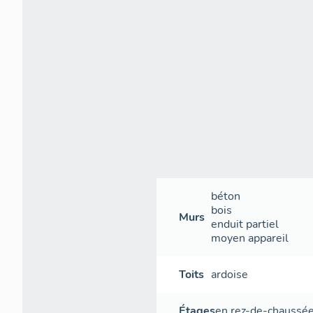
béton
bois
Murs
enduit partiel
moyen appareil
Toits
ardoise
Étages
en rez-de-chaussé