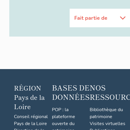
Fait partie de
BASES DE
NOS
RÉGION
DONNÉES
RESSOUR
Pays de la
Loire
POP : la
Bibliothèque du
Conseil régional
plateforme
patrimoine
Pays de la Loire
ouverte du
Visites virtuelles