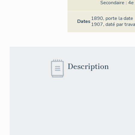
Secondaire :
4e 
1890,
porte la date
Dates
1907,
daté par trav
Description