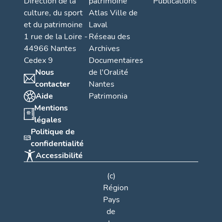
Direction de la
patrimoine
Publications
culture, du sport
Atlas Ville de
et du patrimoine
Laval
1 rue de la Loire -
Réseau des
44966 Nantes
Archives
Cedex 9
Documentaires
Nous
de l'Oralité
contacter
Nantes
Aide
Patrimonia
Mentions
légales
Politique de
confidentialité
Accessibilité
(c)
Région
Pays
de