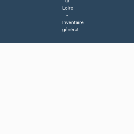
la
Loire
-
Inventaire
général