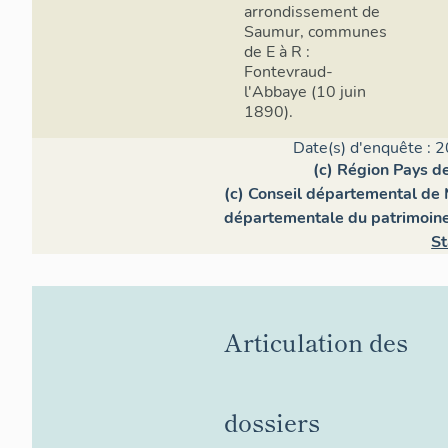
arrondissement de
Saumur, communes
de E à R :
Fontevraud-
l'Abbaye (10 juin
1890).
Date(s) d'enquête : 2
(c) Région Pays de
(c) Conseil départemental de 
départementale du patrimoin
St
Articulation des
dossiers