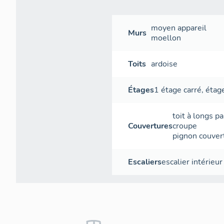
moyen appareil
Murs
moellon
Toits
ardoise
Étages
1 étage carré
,
étage
toit à longs p
Couvertures
croupe
pignon couver
Escaliers
escalier intérieur