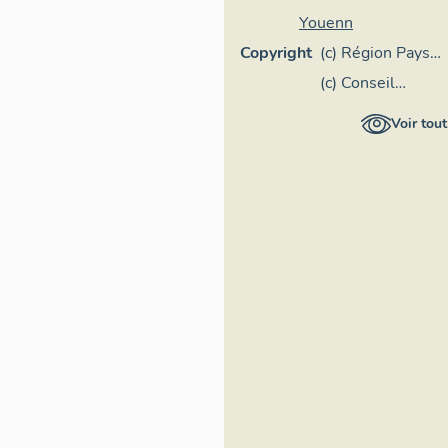
Youenn
Copyright
(c) Région Pays
de la Loire -
(c) Conseil
Inventaire
départemental
Voir tout
général
de Maine-et-
Loire -
Conservation
départementale
du patrimoine