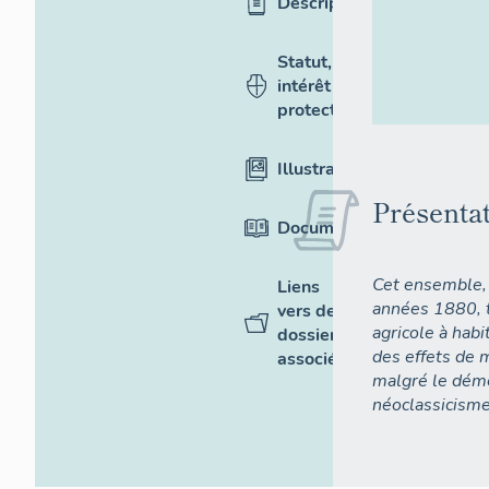
Description
Statut,
intérêt et
protection
Illustrations
Présenta
Documentation
Cet ensemble, 
Liens
années 1880, t
vers des
agricole à habi
dossiers
des effets de 
associés
malgré le dém
néoclassicisme