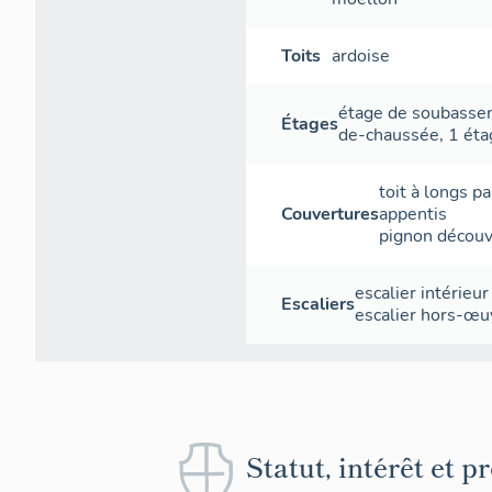
Toits
ardoise
étage de soubass
Étages
de-chaussée
,
1 éta
toit à longs p
Couvertures
appentis
pignon découv
escalier intérieur
Escaliers
escalier hors-œu
Statut, intérêt et p