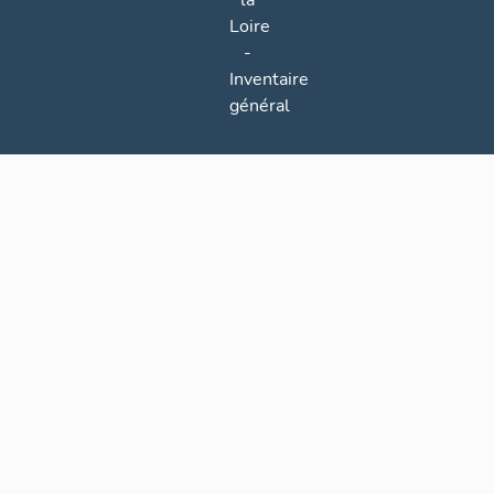
la
Loire
-
Inventaire
général