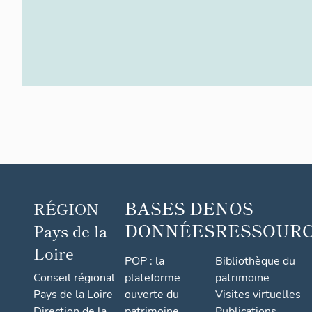
BASES DE
NOS
RÉGION
DONNÉES
RESSOUR
Pays de la
Loire
POP : la
Bibliothèque du
Conseil régional
plateforme
patrimoine
Pays de la Loire
ouverte du
Visites virtuelles
Direction de la
patrimoine
Publications