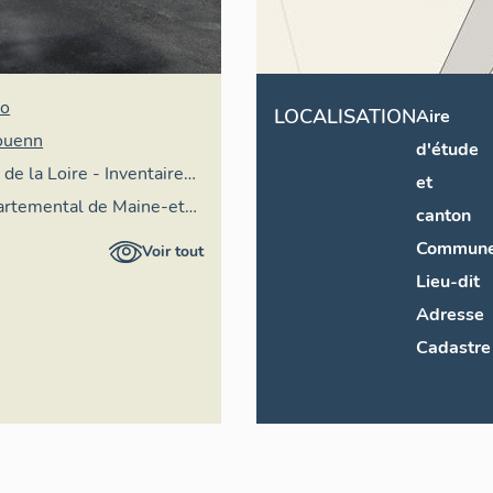
no
LOCALISATION
Aire
ouenn
d'étude
 de la Loire - Inventaire
et
partemental de Maine-et-
canton
vation départementale du
Commun
Voir tout
Lieu-dit
Adresse
Cadastre