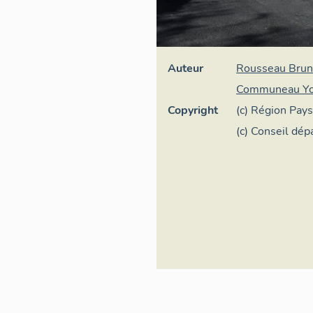
Auteur
Rousseau Bru
Communeau Y
Copyright
(c) Région Pays
général
(c) Conseil dé
Loire - Conser
patrimoine