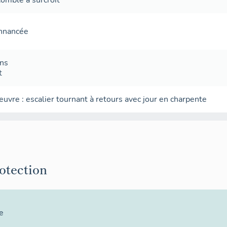
fenêtre) pour accéder au puits autrefois en communauté ave
onnancée
ans
t
-œuvre
:
escalier tournant à retours avec jour
en charpente
rotection
e