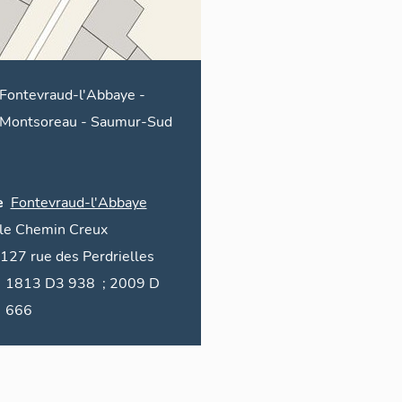
Fontevraud-l'Abbaye -
Montsoreau
-
Saumur-Sud
e
Fontevraud-l'Abbaye
le
Chemin Creux
127
rue des
Perdrielles
1813 D3 938 ; 2009 D
666