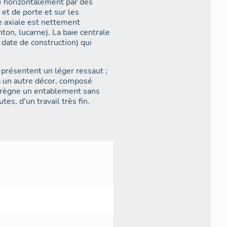
e horizontalement par des
et de porte et sur les
e axiale est nettement
ton, lucarne). La baie centrale
 date de construction) qui
 présentent un léger ressaut ;
 à un autre décor, composé
e règne un entablement sans
tes, d'un travail très fin.
doises. Il présente en façade
t à ailerons à volutes et
 et la distribution intérieure
 (tournant, à retour avec jour, en
 et chambres à l'étage carré,
 pignon.
re, au nord-ouest, accueillait
roite. Cette cuisine, seule,
 l'ouest, d'une porte (devenu