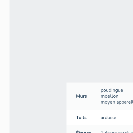
poudingue
Murs
moellon
moyen apparei
Toits
ardoise
Étages
1 étage carré
,