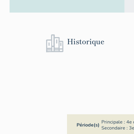
Historique
Principale :
4e 
Période(s)
Secondaire :
3e