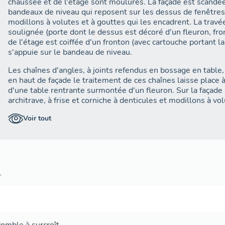
chaussée et de l'étage sont moulurés. La façade est scandé
bandeaux de niveau qui reposent sur les dessus de fenêtres 
modillons à volutes et à gouttes qui les encadrent. La travé
soulignée (porte dont le dessus est décoré d'un fleuron, fron
de l'étage est coiffée d'un fronton (avec cartouche portant la
s'appuie sur le bandeau de niveau.
Les chaînes d'angles, à joints refendus en bossage en table,
en haut de façade le traitement de ces chaînes laisse place
d'une table rentrante surmontée d'un fleuron. Sur la façad
architrave, à frise et corniche à denticules et modillons à volu
Le toit, à pignons couverts et à longs pans, est couvert d'ar
Voir tout
une lucarne qui prolonge la travée centrale. Cette lucarne es
fronton-pignon cintré, à corniche denticulée.
Les volumes intérieurs sont réduits dans cette étroite maison
se fait à partir de la travée centrale qui accueille un escalier
l
charpente), avec salon et salle-à-manger au rez-de-chaussée
pièces disposant chacune d'une cheminée pratiquée dans le
Le bâti XVIIIe conservé en rez-de-chaussée en retour d'équer
la cuisine, qui ne pouvait prendre place dans une maison si ét
comble à surcroît
ouvrait à l'est sur la cour en fond de parcelle et disposait, à