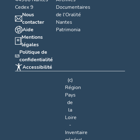
logi
Cedex 9
Documentaires
la c
Nous
de l'Oralité
mod
contacter
Nantes
de l
mon
Aide
Patrimonia
(une
Mentions
anci
légales
la r
Politique de
frui
confidentialité
d'un
loti
Accessibilité
la 2
sièc
(c)
n° 9)
Région
Pays
de
la
Loire
-
Inventaire