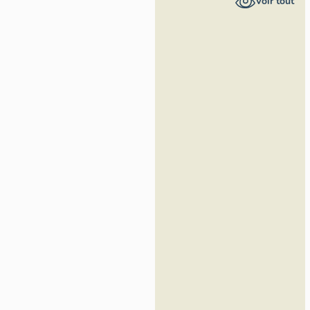
Voir tout
Loire -
Inventaire
général