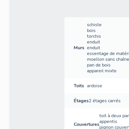
schiste
bois
torchis
enduit
Murs
enduit
essentage de matér
moellon sans chaîne 
pan de bois
appareil mixte
Toits
ardoise
Étages
2 étages carrés
toit à deux pa
appentis
Couvertures
pignon couver