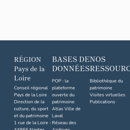
cell
d'ha
mal
fait
cett
part
Le g
rue 
pan 
basi
BASES DE
NOS
RÉGION
de p
mêm
DONNÉES
RESSOUR
Pays de la
Sai
(pou
Loire
POP : la
Bibliothèque du
habi
mais
Conseil régional
plateforme
patrimoine
enc
Pays de la Loire
ouverte du
Visites virtuelles
sur 
Direction de la
patrimoine
Publications
trad
culture, du sport
Atlas Ville de
arch
et du patrimoine
Laval
part
popu
1 rue de la Loire -
Réseau des
faub
44966 Nantes
Archives