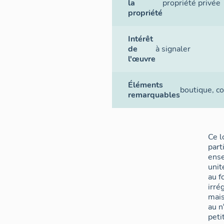
la
propriété privée
propriété
Intérêt
de
à signaler
l'œuvre
Éléments
boutique
,
co
remarquables
Ce l
part
ens
unit
au f
irrég
mai
au n
peti