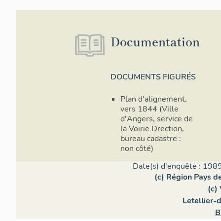
chau
part
repr
stru
Documentation
mar
mais
bois
d'en
DOCUMENTS FIGURÉS
surm
pour
Plan d'alignement,
coul
vers 1844 (Ville
enco
d'Angers, service de
en p
la Voirie Drection,
rare
bureau cadastre :
Ang
non côté)
l'esc
touj
Date(s) d'enquête : 1989
et s
(c) Région Pays de
port
(c)
au c
Letellier-
bout
tran
B