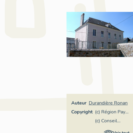
Auteur
Durandière Ronan
Copyright
(c) Région Pays
de la Loire -
(c) Conseil
Inventaire
départemental
Voir tout