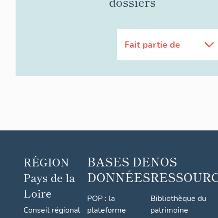
dossiers
Fait partie de
BASES DE
NOS
RÉGION
DONNÉES
RESSOUR
Pays de la
Loire
POP : la
Bibliothèque du
Conseil régional
plateforme
patrimoine