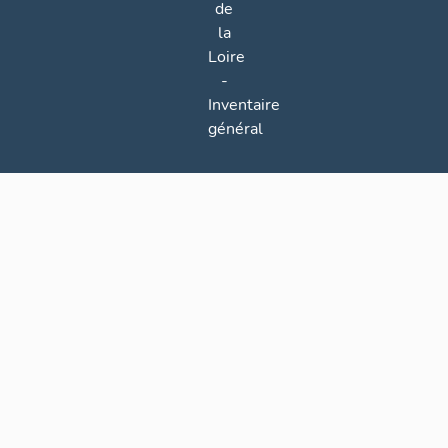
de
la
Loire
-
Inventaire
général