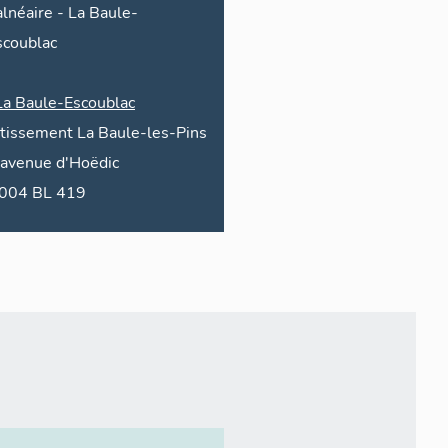
alnéaire
-
La Baule-
scoublac
La Baule-Escoublac
otissement La Baule-les-Pins
avenue
d'Hoëdic
2004 BL 419