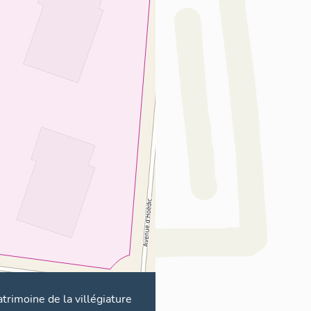
atrimoine de la villégiature