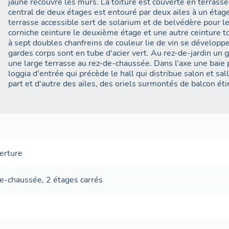
jaune recouvre les murs. La toiture est couverte en terrasse
central de deux étages est entouré par deux ailes à un étage
terrasse accessible sert de solarium et de belvédère pour l
corniche ceinture le deuxième étage et une autre ceinture to
à sept doubles chanfreins de couleur lie de vin se développe
gardes corps sont en tube d'acier vert. Au rez-de-jardin un
une large terrasse au rez-de-chaussée. Dans l'axe une baie 
loggia d'entrée qui précède le hall qui distribue salon et sa
part et d'autre des ailes, des oriels surmontés de balcon étire
erture
de-chaussée
,
2 étages carrés