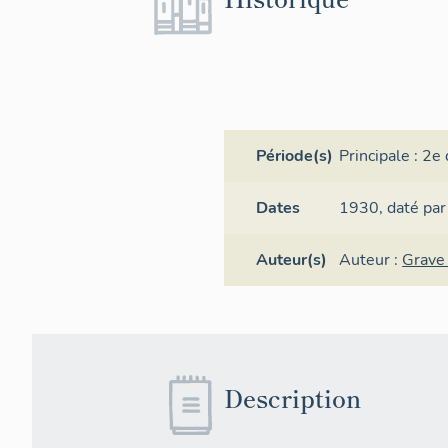
Période(s)
Principale :
2e 
Dates
1930,
daté par
Auteur(s)
Auteur :
Grave
Description