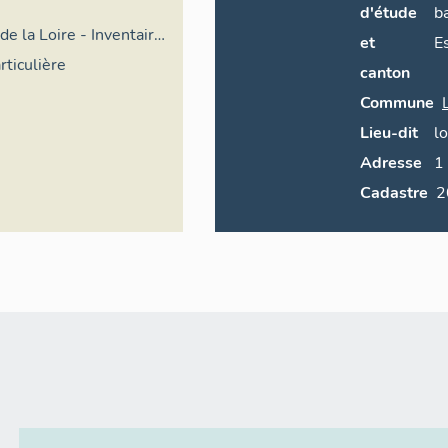
d'étude
b
de la Loire - Inventaire
et
E
rticulière
canton
Commune
Lieu-dit
l
Adresse
1
Cadastre