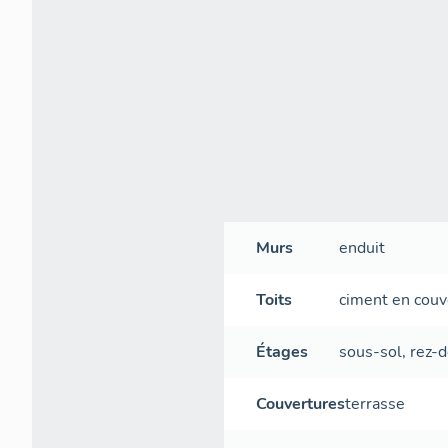
Murs
enduit
Toits
ciment en couv
Étages
sous-sol
,
rez-
Couvertures
terrasse