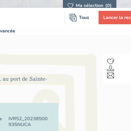
Ma sélection
(0)
Tous
Lancer la re
avancée
 au port de Sainte-
IVR52_20238500
n
935NUCA