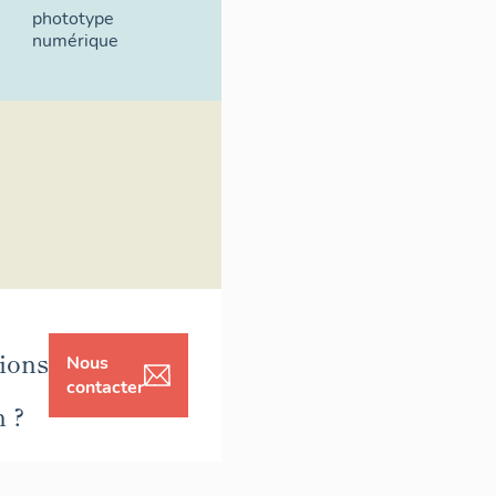
phototype
numérique
ions
Nous
contacter
n ?