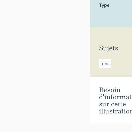
Type
Sujets
fenil
Besoin
d'informat
sur cette
illustratio