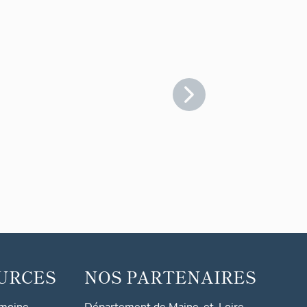
URCES
NOS PARTENAIRES
imoine
Département de Maine-et-Loire