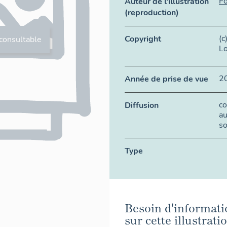
Fo
Auteur de l'illustration
(reproduction)
(c
Copyright
consultable
Lo
2
Année de prise de vue
c
Diffusion
au
so
Type
Besoin d'informati
sur cette illustrati