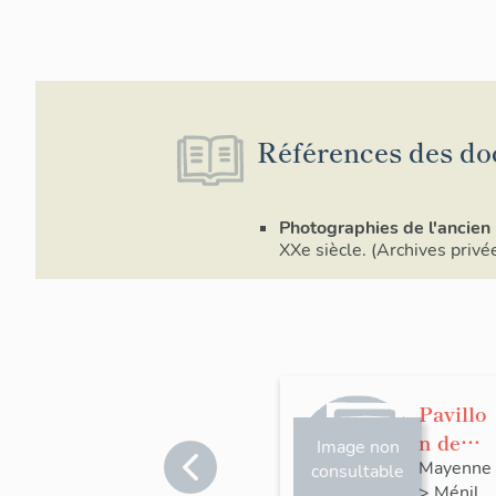
Références des do
Photographies de l'ancien 
XXe siècle. (Archives privée
Pavillo
n de
Image non
jardin
Mayenne
consultable
>
Ménil