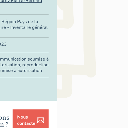
urny Pierre-Bernard
) Région Pays de la
ire - Inventaire général
023
ommunication soumise à
torisation, reproduction
umise à autorisation
ons
Nous
on ?
contacter