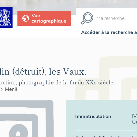
Vue
cartographique
Accéder à la recherche 
in (détruit), les Vaux,
uction, photographie de la fin du XXe siècle.
e
>
Ménil
I
Immatriculation
U