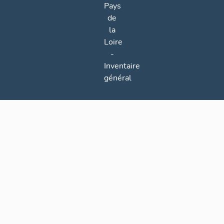
Pays
de
la
Loire
-
Inventaire
général