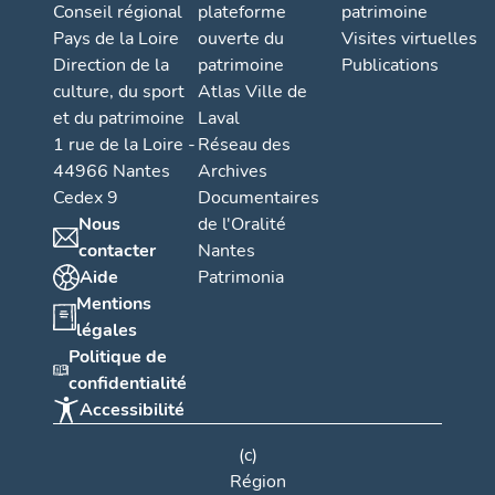
Conseil régional
plateforme
patrimoine
Pays de la Loire
ouverte du
Visites virtuelles
Direction de la
patrimoine
Publications
culture, du sport
Atlas Ville de
et du patrimoine
Laval
1 rue de la Loire -
Réseau des
44966 Nantes
Archives
Cedex 9
Documentaires
Nous
de l'Oralité
contacter
Nantes
Aide
Patrimonia
Mentions
légales
Politique de
confidentialité
Accessibilité
(c)
Région