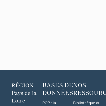
villégia
ture
BASES DE
NOS
RÉGION
DONNÉES
RESSOUR
Pays de la
Loire
POP : la
Bibliothèque du