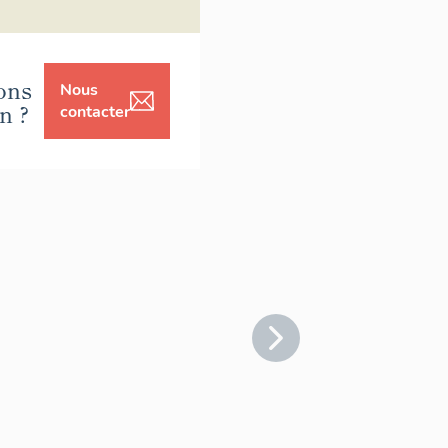
ons
Nous
n ?
contacter