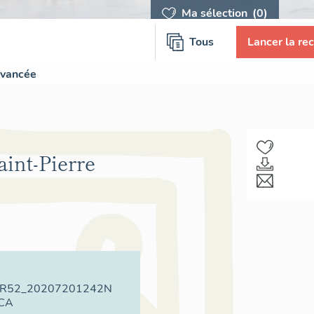
Ma sélection
(0)
Tous
Lancer la re
avancée
aint-Pierre
VR52_20207201242N
CA