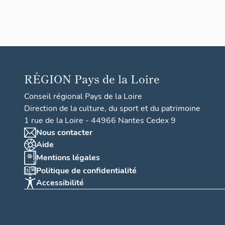
parois
siale
Saint-
Pierre
Saint-
RÉGION
Pays de la Loire
Julien
de
Conseil régional Pays de la Loire
Laven
Direction de la culture, du sport et du patrimoine
ay
1 rue de la Loire - 44966 Nantes Cedex 9
Nous contacter
Aide
Mentions légales
Politique de confidentialité
Accessibilité