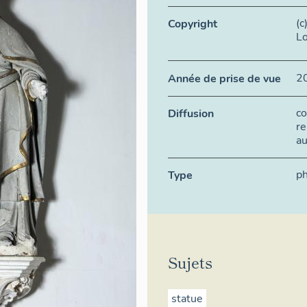
(c
Copyright
Lo
2
Année de prise de vue
co
Diffusion
re
au
ph
Type
Sujets
statue