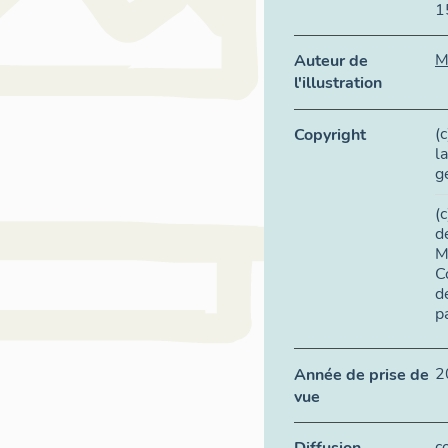
1
M
Auteur de
l'illustration
(
Copyright
l
g
(
d
M
C
d
p
2
Année de prise de
vue
c