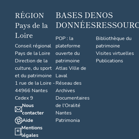
BASES DE
NOS
RÉGION
DONNÉES
RESSOUR
Pays de la
Loire
POP : la
Bibliothèque du
Conseil régional
plateforme
patrimoine
Pays de la Loire
ouverte du
Visites virtuelles
Direction de la
patrimoine
Publications
culture, du sport
Atlas Ville de
et du patrimoine
Laval
1 rue de la Loire -
Réseau des
44966 Nantes
Archives
Cedex 9
Documentaires
Nous
de l'Oralité
contacter
Nantes
Aide
Patrimonia
Mentions
légales