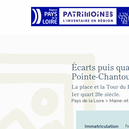
Écarts puis qua
Pointe-Chantou
La place et la Tour du P
1er quart 20e siècle.
Pays de la Loire
>
Maine-et
I
Immatriculation