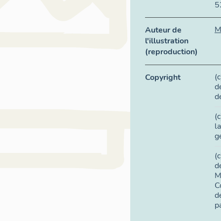
5
M
Auteur de
l'illustration
(reproduction)
(
Copyright
d
d
(
l
g
(
d
M
C
d
p