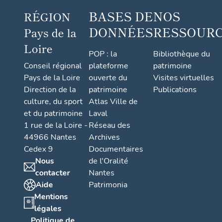
BASES DE
NOS
RÉGION
DONNÉES
RESSOUR
Pays de la
Loire
POP : la
Bibliothèque du
Conseil régional
plateforme
patrimoine
Pays de la Loire
ouverte du
Visites virtuelles
Direction de la
patrimoine
Publications
culture, du sport
Atlas Ville de
et du patrimoine
Laval
1 rue de la Loire -
Réseau des
44966 Nantes
Archives
Cedex 9
Documentaires
Nous
de l'Oralité
contacter
Nantes
Aide
Patrimonia
Mentions
légales
Politique de