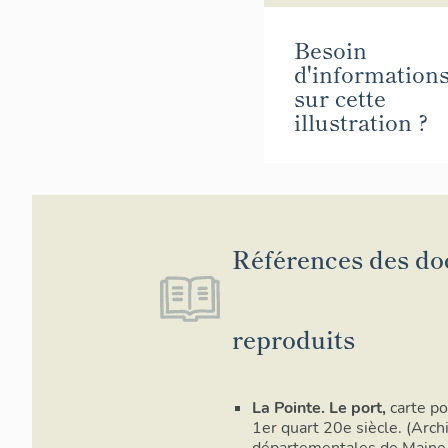
Besoin
d'information
sur cette
illustration ?
Références des d
reproduits
La Pointe. Le port,
carte po
1er quart 20e siècle. (Arch