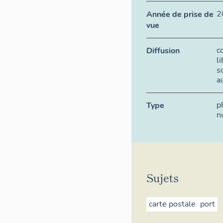
2
Année de prise de
vue
c
Diffusion
l
s
a
p
Type
n
Sujets
carte postale
port