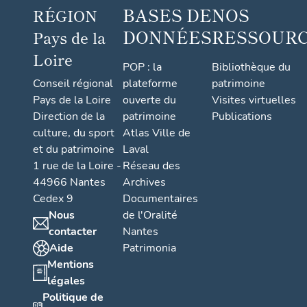
BASES DE
NOS
RÉGION
DONNÉES
RESSOUR
Pays de la
Loire
POP : la
Bibliothèque du
Conseil régional
plateforme
patrimoine
Pays de la Loire
ouverte du
Visites virtuelles
Direction de la
patrimoine
Publications
culture, du sport
Atlas Ville de
et du patrimoine
Laval
1 rue de la Loire -
Réseau des
44966 Nantes
Archives
Cedex 9
Documentaires
Nous
de l'Oralité
contacter
Nantes
Aide
Patrimonia
Mentions
légales
Politique de