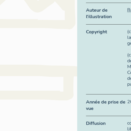
R
Auteur de
l'illustration
(
Copyright
l
g
(
d
M
C
d
p
2
Année de prise de
vue
c
Diffusion
l