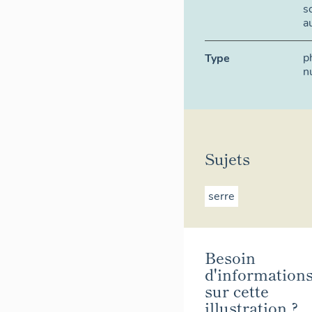
s
a
p
Type
n
Sujets
serre
Besoin
d'information
sur cette
illustration ?