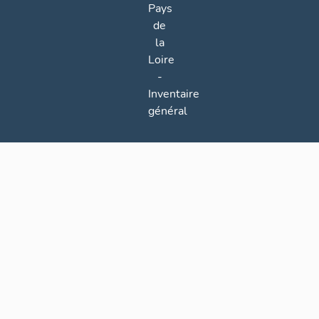
Pays
de
la
Loire
-
Inventaire
général