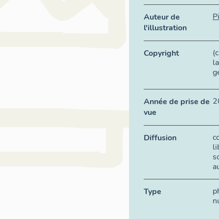
P
Auteur de
l'illustration
(
Copyright
l
g
2
Année de prise de
vue
c
Diffusion
l
s
a
p
Type
n