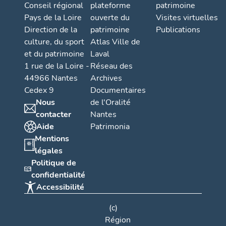
Conseil régional
plateforme
patrimoine
Pays de la Loire
ouverte du
Visites virtuelles
Direction de la
patrimoine
Publications
culture, du sport
Atlas Ville de
et du patrimoine
Laval
1 rue de la Loire -
Réseau des
44966 Nantes
Archives
Cedex 9
Documentaires
Nous
de l'Oralité
contacter
Nantes
Aide
Patrimonia
Mentions
légales
Politique de
confidentialité
Accessibilité
(c)
Région