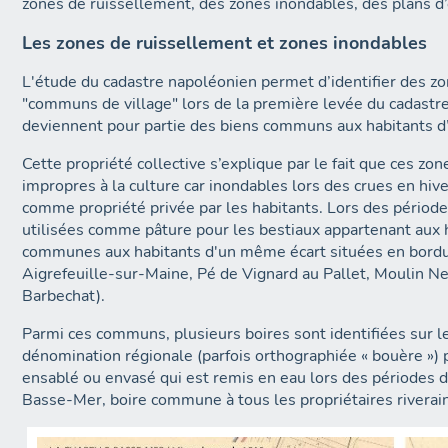
zones de ruissellement, des zones inondables, des plans d’
Les zones de ruissellement et zones inondables
L'étude du cadastre napoléonien permet d’identifier des zon
"communs de village" lors de la première levée du cadastre
deviennent pour partie des biens communs aux habitants d
Cette propriété collective s’explique par le fait que ces zo
impropres à la culture car inondables lors des crues en hiv
comme propriété privée par les habitants. Lors des période
utilisées comme pâture pour les bestiaux appartenant aux h
communes aux habitants d'un même écart situées en bordure 
Aigrefeuille-sur-Maine, Pé de Vignard au Pallet, Moulin Neu
Barbechat).
Parmi ces communs, plusieurs boires sont identifiées sur le
dénomination régionale (parfois orthographiée « bouère ») p
ensablé ou envasé qui est remis en eau lors des périodes de
Basse-Mer, boire commune à tous les propriétaires riverain