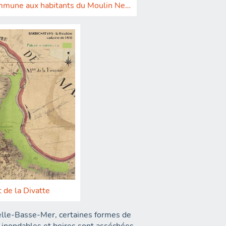
mmune aux habitants du Moulin Neuf à Gétigné
 de la Divatte
elle-Basse-Mer, certaines formes de
inondables et boires sont asséchées