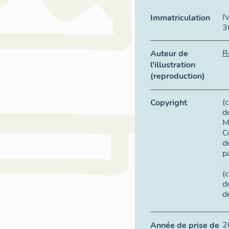
I
Immatriculation
3
R
Auteur de
l'illustration
(reproduction)
(
Copyright
d
M
C
d
p
(
d
d
2
Année de prise de