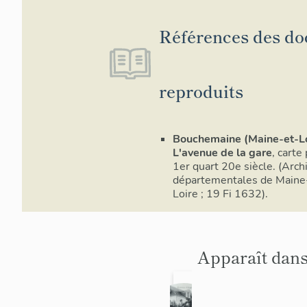
Références des d
reproduits
Bouchemaine (Maine-et-Lo
L'avenue de la gare
, carte
1er quart 20e siècle. (Arch
départementales de Maine
Loire ; 19 Fi 1632).
Apparaît dans
H