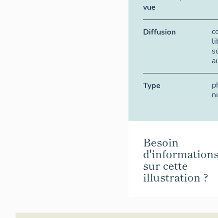
vue
c
Diffusion
l
s
a
p
Type
n
Besoin
d'information
sur cette
illustration ?