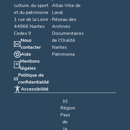
u
culture, du sport
Atlas Ville de
b
et du patrimoine
Laval
e
1 rue de la Loire -
Réseau des
r
44966 Nantes
Archives
g
Cedex 9
Documentaires
e
Nous
de l'Oralité
,
contacter
Nantes
r
Aide
Patrimonia
e
Mentions
s
légales
Politique de
t
confidentialité
a
Accessibilité
u
r
(c)
a
Région
n
Pays
t
de
,
la