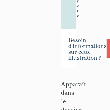
ri
q
u
e
Besoin
d'informations
sur cette
illustration ?
Apparaît
dans
le
dossier