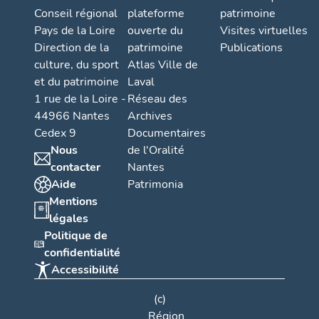
Conseil régional
plateforme
patrimoine
Pays de la Loire
ouverte du
Visites virtuelles
Direction de la
patrimoine
Publications
culture, du sport
Atlas Ville de
et du patrimoine
Laval
1 rue de la Loire -
Réseau des
44966 Nantes
Archives
Cedex 9
Documentaires
Nous
de l'Oralité
contacter
Nantes
Aide
Patrimonia
Mentions
légales
Politique de
confidentialité
Accessibilité
(c)
Région