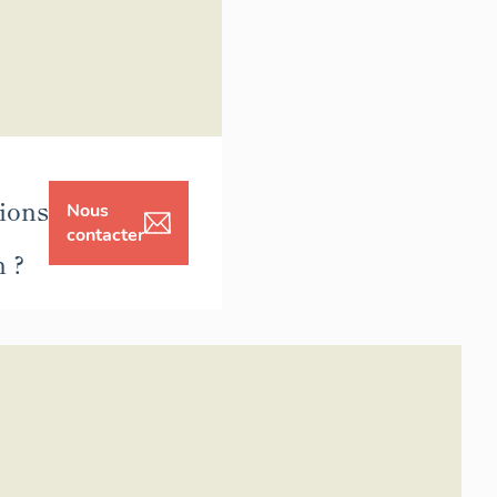
ions
Nous
contacter
n ?