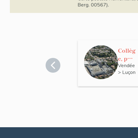
Berg. 00567).
Collèg
e, puis
lycée
Vendée
>
Luçon
Atlant
ique,
rue
Jean-
Jaurè
s