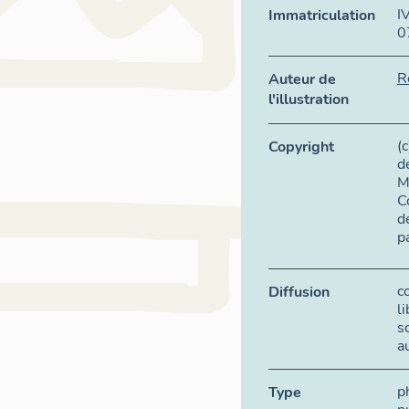
I
Immatriculation
0
R
Auteur de
l'illustration
(
Copyright
d
M
C
d
p
c
Diffusion
l
s
a
p
Type