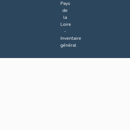
Pays
de
la
Loire
-
Inventaire
général