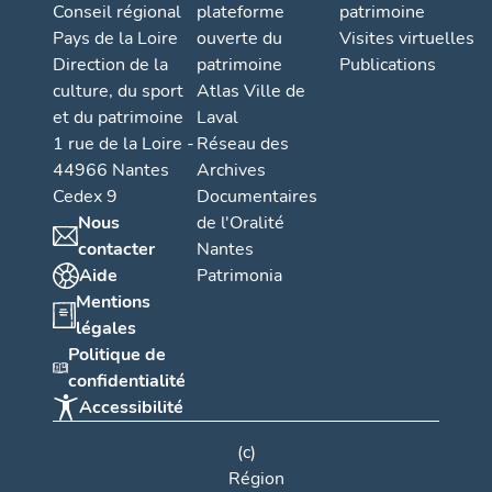
Conseil régional
plateforme
patrimoine
Pays de la Loire
ouverte du
Visites virtuelles
Direction de la
patrimoine
Publications
culture, du sport
Atlas Ville de
et du patrimoine
Laval
1 rue de la Loire -
Réseau des
44966 Nantes
Archives
Cedex 9
Documentaires
Nous
de l'Oralité
contacter
Nantes
Aide
Patrimonia
Mentions
légales
Politique de
confidentialité
Accessibilité
(c)
Région