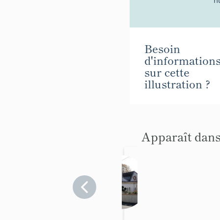
n
Besoin
d'information
sur cette
illustration ?
Apparaît dans
Usine
de
chaus
Maine-
et-
sure
Loire
Dura