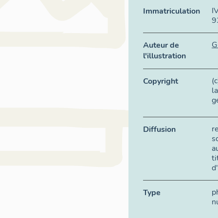
I
Immatriculation
9
G
Auteur de
l'illustration
(
Copyright
l
g
r
Diffusion
s
a
t
d
p
Type
n