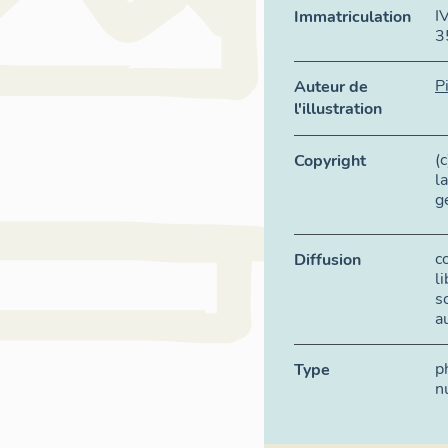
I
Immatriculation
3
P
Auteur de
l'illustration
(
Copyright
l
g
c
Diffusion
l
s
a
p
Type
n