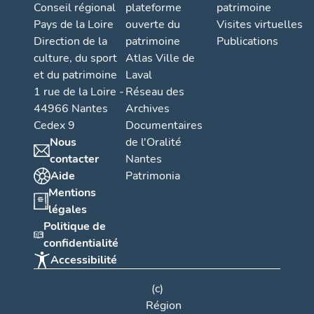
Conseil régional
plateforme
patrimoine
Pays de la Loire
ouverte du
Visites virtuelles
Direction de la
patrimoine
Publications
culture, du sport
Atlas Ville de
et du patrimoine
Laval
1 rue de la Loire -
Réseau des
44966 Nantes
Archives
Cedex 9
Documentaires
Nous
de l'Oralité
contacter
Nantes
Aide
Patrimonia
Mentions
légales
Politique de
confidentialité
Accessibilité
(c)
Région