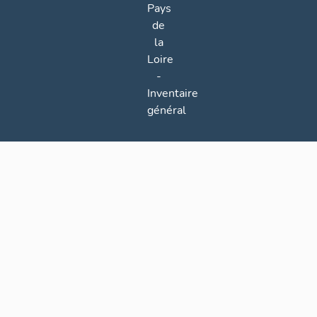
Pays
de
la
Loire
-
Inventaire
général