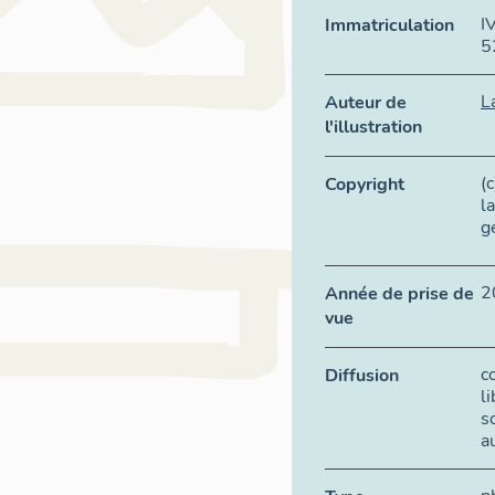
I
Immatriculation
5
L
Auteur de
l'illustration
(
Copyright
l
g
2
Année de prise de
vue
c
Diffusion
l
s
a