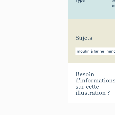
p
Type
a
Sujets
moulin à farine
mino
Besoin
d'information
sur cette
illustration ?