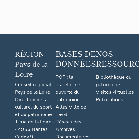
actuell
ement
maison
et
restaur
ant
BASES DE
NOS
RÉGION
DONNÉES
RESSOUR
Pays de la
Loire
POP : la
Bibliothèque du
Conseil régional
plateforme
patrimoine
Pays de la Loire
ouverte du
Visites virtuelles
Direction de la
patrimoine
Publications
culture, du sport
Atlas Ville de
et du patrimoine
Laval
1 rue de la Loire -
Réseau des
44966 Nantes
Archives
Cedex 9
Documentaires