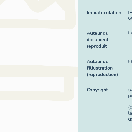
I
Immatriculation
6
L
Auteur du
document
reproduit
P
Auteur de
l'illustration
(reproduction)
(
Copyright
p
(
l
g