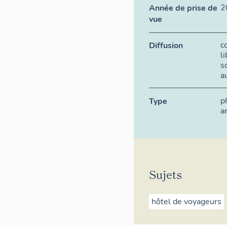
2
Année de prise de
vue
c
Diffusion
l
s
a
p
Type
a
Sujets
hôtel de voyageurs