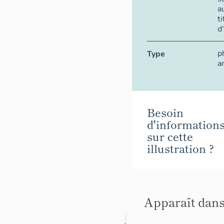
a
t
d
p
Type
a
Besoin
d'information
sur cette
illustration ?
Apparaît dans