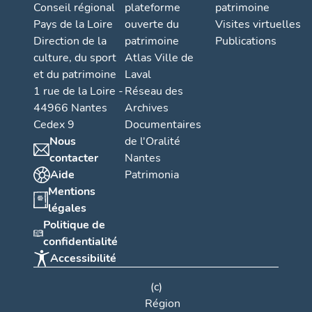
Conseil régional
plateforme
patrimoine
Pays de la Loire
ouverte du
Visites virtuelles
Direction de la
patrimoine
Publications
culture, du sport
Atlas Ville de
et du patrimoine
Laval
1 rue de la Loire -
Réseau des
44966 Nantes
Archives
Cedex 9
Documentaires
Nous
de l'Oralité
contacter
Nantes
Aide
Patrimonia
Mentions
légales
Politique de
confidentialité
Accessibilité
(c)
Région