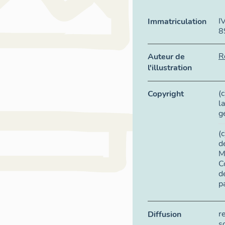
I
Immatriculation
8
R
Auteur de
l'illustration
(
Copyright
l
g
(
d
M
C
d
p
r
Diffusion
s