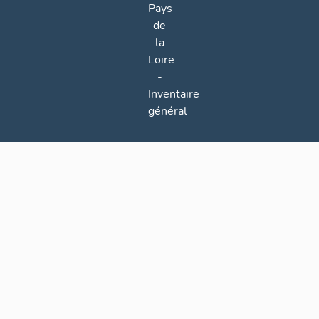
Pays
de
la
Loire
-
Inventaire
général