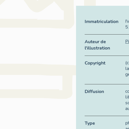
I
Immatriculation
5
P
Auteur de
l'illustration
(
Copyright
l
g
c
Diffusion
l
s
a
p
Type
a