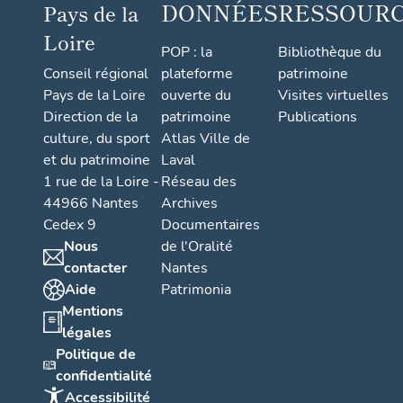
ac
DONNÉES
RESSOUR
Pays de la
Loire
POP : la
Bibliothèque du
Conseil régional
plateforme
patrimoine
Pays de la Loire
ouverte du
Visites virtuelles
Direction de la
patrimoine
Publications
culture, du sport
Atlas Ville de
et du patrimoine
Laval
1 rue de la Loire -
Réseau des
44966 Nantes
Archives
Cedex 9
Documentaires
Nous
de l'Oralité
contacter
Nantes
Aide
Patrimonia
Mentions
légales
Politique de
confidentialité
Accessibilité