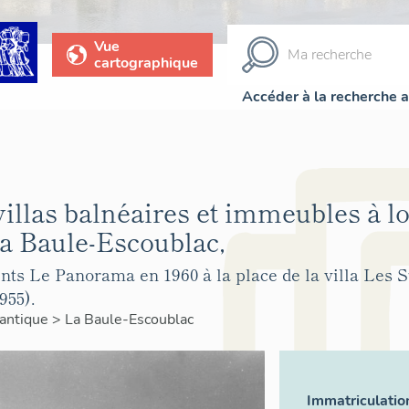
Vue
cartographique
Accéder à la recherche 
villas balnéaires et immeubles à l
 Baule-Escoublac,
s Le Panorama en 1960 à la place de la villa Les S
955).
lantique
>
La Baule-Escoublac
Immatriculatio