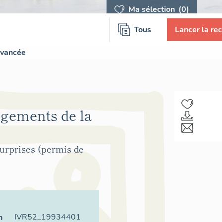
Ma sélection
(0)
Tous
Lancer la re
avancée
ogements de la
urprises (permis de
IVR52_19934401
n