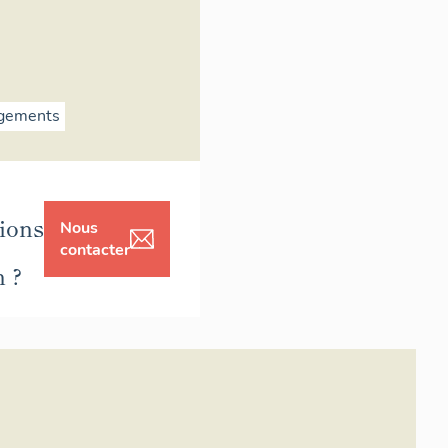
ogements
ions
Nous
contacter
n ?