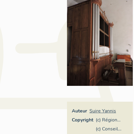
Auteur
Suire Yannis
Copyright
(c) Région
Pays de la
(c) Conseil