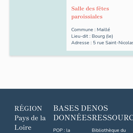
Salle des fêtes
paroissiales
Commune :
Maillé
Lieu-dit :
Bourg (le)
Adresse : 5
rue
Saint-Nicola
BASES DE
NOS
RÉGION
DONNÉES
RESSOUR
Pays de la
Loire
POP : la
Bibliothèque du