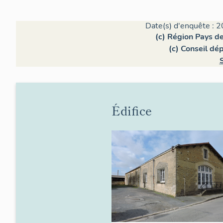
Date(s) d'enquête : 2
(c) Région Pays de
(c) Conseil dé
S
Édifice