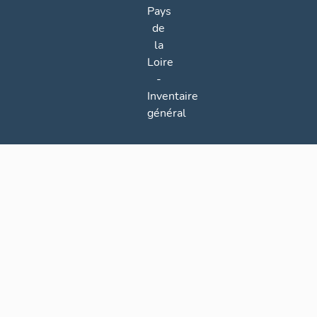
Pays
de
la
Loire
-
Inventaire
général