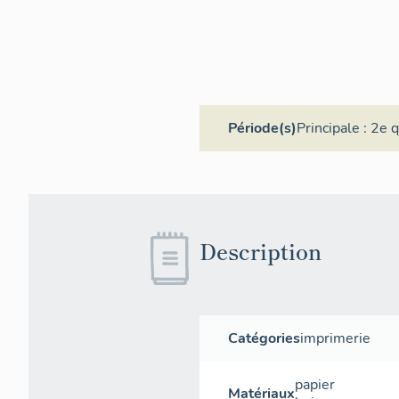
Période(s)
Principale :
2e q
Description
Catégories
imprimerie
papier
Matériaux