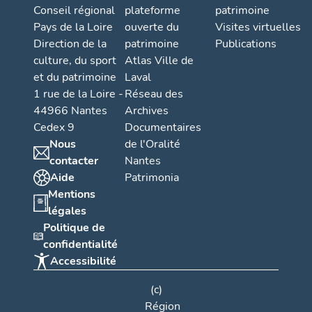
Conseil régional
plateforme
patrimoine
Pays de la Loire
ouverte du
Visites virtuelles
Direction de la
patrimoine
Publications
culture, du sport
Atlas Ville de
et du patrimoine
Laval
1 rue de la Loire -
Réseau des
44966 Nantes
Archives
Cedex 9
Documentaires
Nous
de l'Oralité
contacter
Nantes
Aide
Patrimonia
Mentions
légales
Politique de
confidentialité
Accessibilité
(c)
Région