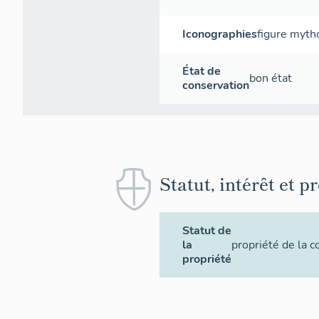
Iconographies
figure myth
État de
bon état
conservation
Statut, intérêt et p
Statut de
la
propriété de la
propriété