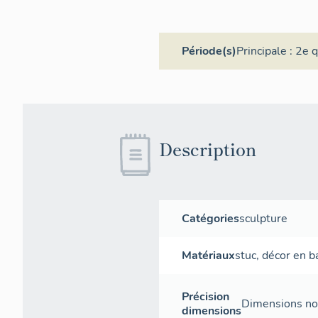
Période(s)
Principale :
2e q
Description
Catégories
sculpture
Matériaux
stuc
,
décor en ba
Précision
Dimensions non
dimensions