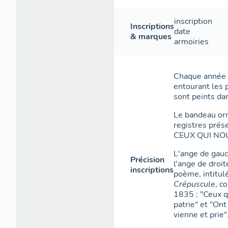
inscription
Inscriptions
date
& marques
armoiries
Chaque année d
entourant les 
sont peints da
Le bandeau or
registres prés
CEUX QUI NO
L'ange de gauc
Précision
l'ange de droi
inscriptions
poème, intitul
Crépuscule
, c
1835 : "Ceux q
patrie" et "Ont 
vienne et prie"