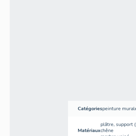
Catégories
peinture mural
plâtre
,
support
(
Matériaux
chêne