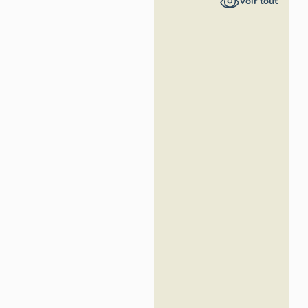
Voir tout
Loire -
Inventaire
général