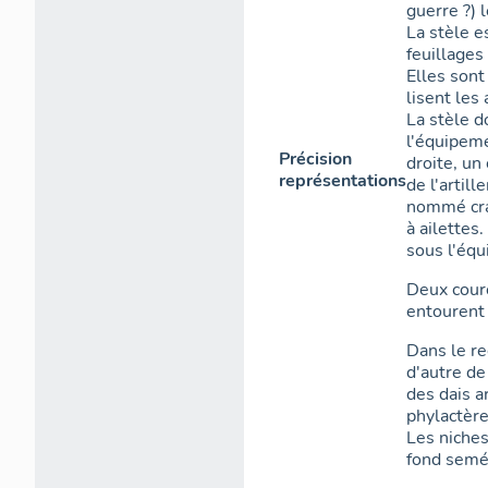
guerre ?) 
La stèle 
feuillages
Elles sont
lisent le
La stèle 
l'équipeme
Précision
droite, un
représentations
de l'artill
nommé crap
à ailettes
sous l'éq
Deux cour
entourent 
Dans le re
d'autre de
des dais a
phylactère
Les niches
fond semé 