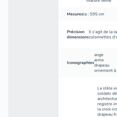
marbre veiné
Mesures
la
: 595
cm
Précision
Il s'agit de la
dimensions
colonnettes d'
ange
arme
Iconographies
drapeau
ornement à 
La stèle 
soldats dé
architectu
registre i
la croix c
drapeau fr