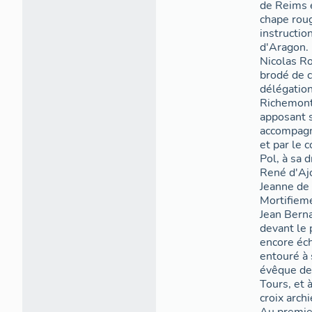
de Reims e
chape roug
instructio
d'Aragon. 
Nicolas Ro
brodé de cl
délégatio
Richemont,
apposant sa
accompagn
et par le 
Pol, à sa 
René d'Aj
Jeanne de 
Mortifieme
Jean Bernar
devant le 
encore éch
entouré à 
évêque de 
Tours, et 
croix arch