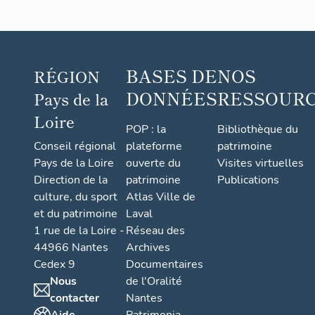
BASES DE
NOS
RÉGION
DONNÉES
RESSOUR
Pays de la
Loire
POP : la
Bibliothèque du
Conseil régional
plateforme
patrimoine
Pays de la Loire
ouverte du
Visites virtuelles
Direction de la
patrimoine
Publications
culture, du sport
Atlas Ville de
et du patrimoine
Laval
1 rue de la Loire -
Réseau des
44966 Nantes
Archives
Cedex 9
Documentaires
Nous
de l'Oralité
contacter
Nantes