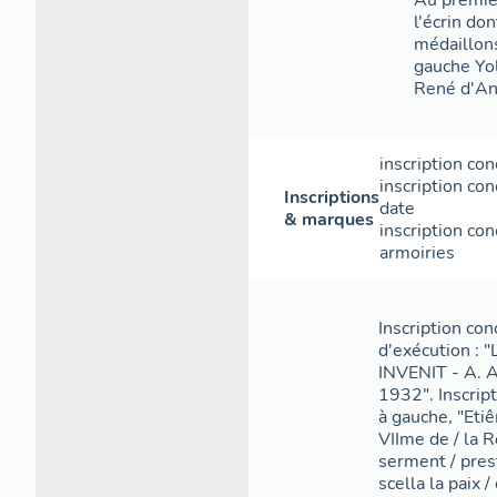
Au premier
l'écrin don
médaillons
gauche Yol
René d'An
inscription con
inscription con
Inscriptions
date
& marques
inscription co
armoiries
Inscription con
d'exécution :
INVENIT - A. 
1932". Inscript
à gauche, "Eti
VIIme de / la R
serment / prest
scella la paix 