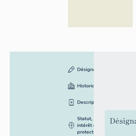
Désignation
Historique
Description
Désign
Statut,
intérêt et
protection