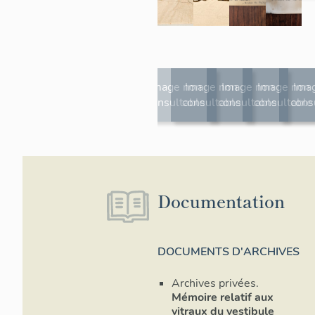
Image non
Image non
Image non
Image non
Ima
consultable
consultable
consultable
consultable
cons
Documentation
Image non
Image non
Image non
consultable
consultable
consultable
DOCUMENTS D'ARCHIVES
Archives privées.
Mémoire relatif aux
vitraux du vestibule