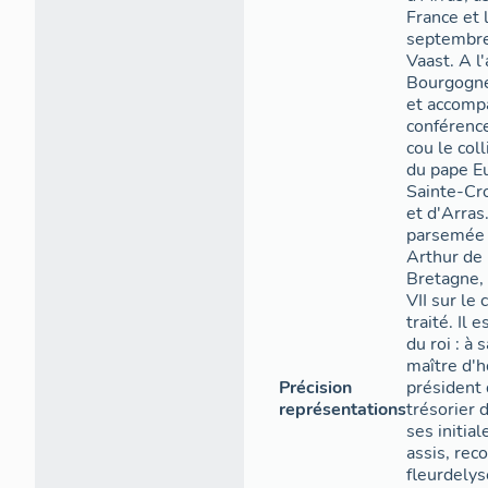
France et 
septembre 
Vaast. A l
Bourgogne 
et accomp
conférence
cou le coll
du pape Eu
Sainte-Cro
et d'Arras
parsemée 
Arthur de 
Bretagne,
VII sur le
traité. Il
du roi : à
maître d'h
Précision
président 
représentations
trésorier 
ses initia
assis, rec
fleurdelys