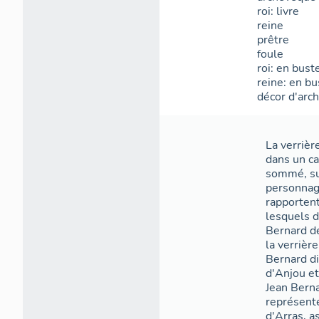
roi: livre
reine
prêtre
foule
roi: en bust
reine: en bu
décor d'arch
La verrièr
dans un ca
sommé, su
personnag
rapporten
lesquels 
Bernard de
la verrièr
Bernard di
d'Anjou et
Jean Bern
représente
d'Arras, a