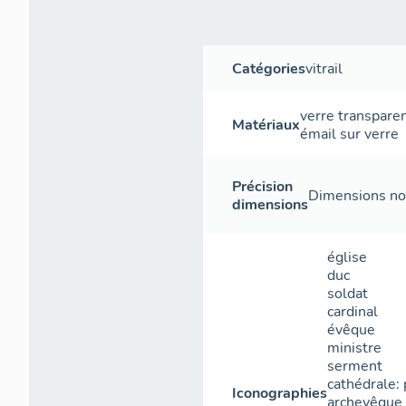
Catégories
vitrail
verre transpare
Matériaux
émail sur verre
Précision
Dimensions non
dimensions
église
duc
soldat
cardinal
évêque
ministre
serment
cathédrale: 
Iconographies
archevêque