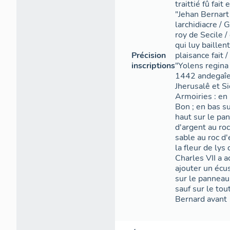
traittié fû fait
"Jehan Bernart
larchidiacre /
roy de Secile /
qui luy baillen
Précision
plaisance fait /
inscriptions
"Yolens regina 
1442 andegaîe"
Jherusalê et S
Armoiries : en
Bon ; en bas s
haut sur le pan
d'argent au roc
sable au roc d'
la fleur de ly
Charles VII a a
ajouter un écus
sur le panneau
sauf sur le tou
Bernard avant