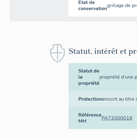
État de
grillage de p
conservation
Statut, intérêt et p
Statut de
la
propriété d'une 
propriété
Protections
inscrit au titr
Référence
PA72000018
MH