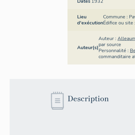
Dates
1932
Lieu
Commune :
Pa
d'exécution
Édifice ou site
Auteur :
Alleau
par source
Auteur(s)
Personnalité :
Be
commanditaire
a
Description