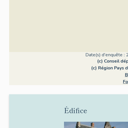
Date(s) d'enquête : 
(c) Conseil d
(c) Région Pays d
B
Fo
Édifice