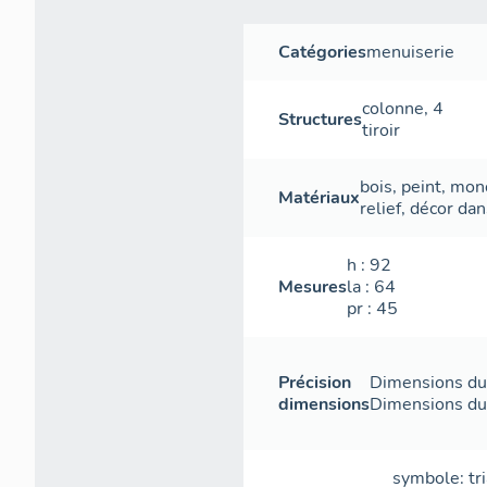
Catégories
menuiserie
colonne
,
4
Structures
tiroir
bois
,
peint
,
mon
Matériaux
relief
,
décor dan
h
: 92
Mesures
la
: 64
pr
: 45
Précision
Dimensions du 
dimensions
Dimensions du c
symbole: tr