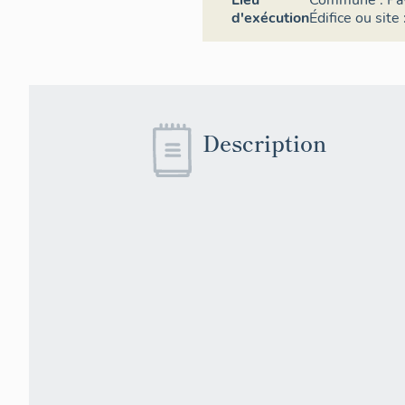
Lieu
Commune :
Pa
d'exécution
Édifice ou site 
Description