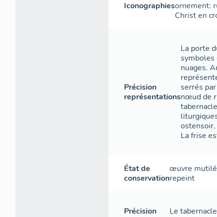
Iconographies
ornement: r
Christ en cr
La porte d
symboles d
nuages. A
représent
Précision
serrés par
représentations
nœud de ru
tabernacle
liturgique
ostensoir, 
La frise e
État de
œuvre mutil
conservation
repeint
Précision
Le tabernacle