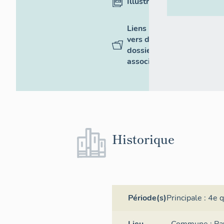
Illustrations
Liens
vers des
dossiers
associés
Historique
Période(s)
Principale :
4e q