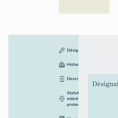
Désignation
Historique
Description
Désigna
Statut,
intérêt et
protection