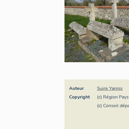
Auteur
Suire Yannis
Copyright
(c) Région Pays 
général
(c) Conseil dé