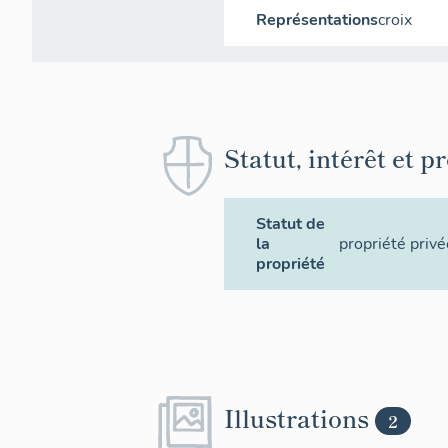
Représentations
croix
Statut, intérêt et p
Statut de
la
propriété privé
propriété
Illustrations
2