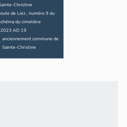
Sainte-Christine
route de
Liez
,
numéro 9 du
schéma du cimetière
2023 AD 19
anciennement commune de
Sainte-Christine