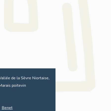
Vallée de la Sèvre Niortaise,
Marais poitevin
Benet