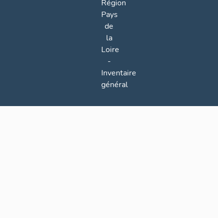
Région
Pays
de
la
Loire
-
Inventaire
général