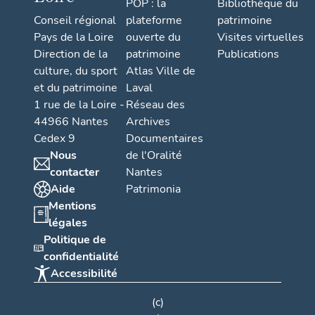
POP : la
Bibliothèque du
Conseil régional
plateforme
patrimoine
Pays de la Loire
ouverte du
Visites virtuelles
Direction de la
patrimoine
Publications
culture, du sport
Atlas Ville de
et du patrimoine
Laval
1 rue de la Loire -
Réseau des
44966 Nantes
Archives
Cedex 9
Documentaires
Nous
de l'Oralité
contacter
Nantes
Aide
Patrimonia
Mentions
légales
Politique de
confidentialité
Accessibilité
(c)