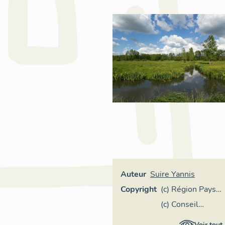
Auteur
Suire Yannis
Copyright
(c) Région Pays
de la Loire -
(c) Conseil
Inventaire
départemental
Voir tout