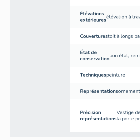
Élévations
élévation à tr
extérieures
Couvertures
toit à longs p
État de
bon état
,
rem
conservation
Techniques
peinture
Représentations
ornement 
Précision
Vestige de
représentations
la porte pr