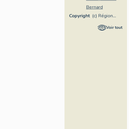
Bernard
Copyright
(c) Région
Pays de la
Voir tout
Loire -
Inventaire
général