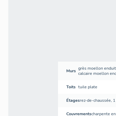
grès
moellon
endui
Murs
calcaire
moellon
end
Toits
tuile plate
Étages
rez-de-chaussée
,
1
Couvrements
charpente en