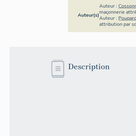
Auteur :
Cossonn
maçonnerie
attr
Auteur(s)
Auteur :
Poupard
attribution par s
Description