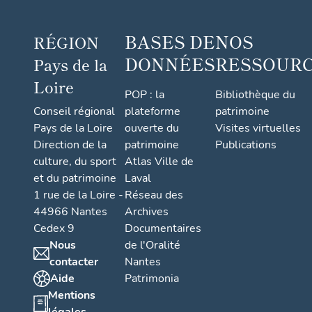
BASES DE
NOS
RÉGION
DONNÉES
RESSOUR
Pays de la
Loire
POP : la
Bibliothèque du
Conseil régional
plateforme
patrimoine
Pays de la Loire
ouverte du
Visites virtuelles
Direction de la
patrimoine
Publications
culture, du sport
Atlas Ville de
et du patrimoine
Laval
1 rue de la Loire -
Réseau des
44966 Nantes
Archives
Cedex 9
Documentaires
Nous
de l'Oralité
contacter
Nantes
Aide
Patrimonia
Mentions