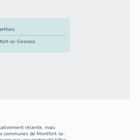
arthois
fort-le-Gesnois
elativement récente, mais
deux communes de Montfort-le-