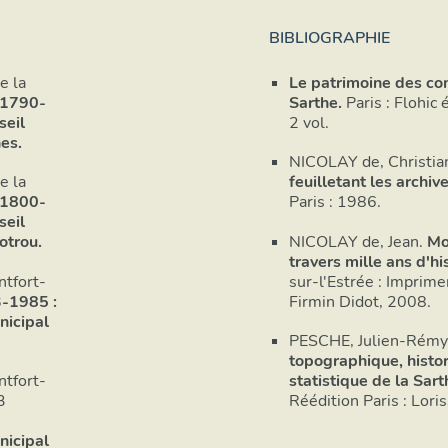
BIBLIOGRAPHIE
e la
Le patrimoine des c
1790-
Sarthe.
Paris : Flohic 
seil
2 vol.
es.
NICOLAY de, Christia
e la
feuilletant les archive
1800-
Paris : 1986.
seil
NICOLAY de, Jean.
Mo
otrou.
travers mille ans d'his
ntfort-
sur-l'Estrée : Imprime
-1985 :
Firmin Didot, 2008.
nicipal
PESCHE, Julien-Rémy
topographique, histor
ntfort-
statistique de la Sart
3
Réédition Paris : Lori
nicipal