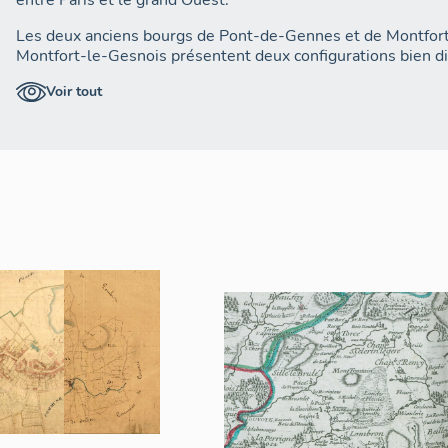
entre Paris et le grand Ouest.
Les deux anciens bourgs de Pont-de-Gennes et de Montfor
Montfort-le-Gesnois présentent deux configurations bien di
bourg-carrefour situé au débouché d'un ancien site de franc
Voir tout
longtemps le seul entre Le Mans et La Ferté-Bernard, faisant
centre, le nord et l'est de la Sarthe. Le second, situé sur un
rue édifié sous la protection du château. La jonction des deu
l'extension urbaine au XIXe siècle, fait aujourd'hui de Mont
bourg-rue. Les principales aérations dans la trame urbaine
pied de l'église du même nom et le champ de foire. L'autre p
visages est bien sûr de compter deux églises, deux cimetière
qu'un grand nombre d'anciennes mairies et écoles (on ne com
commune de Saussay, rattachée en 1806 et dont le bourg n'e
hameau).
Le bourg de Montfort-le-Gesnois a connu de grandes exten
avec l'implantation de zones pavillonnaires. Le développeme
ville est fortement entravé par la configuration des lieux, av
nord, l'Huisne et ses prairies inondables au sud. Il se pours
en direction de Fatines et de Lombron. Les deux centres anci
moindre attractivité, offrent désormais un espace de reconqu
un cadre pittoresque et un patrimoine bâti de qualité à prés