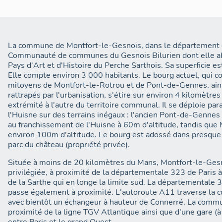
deux bourgs ne peut prétendre avoir annexé l'autre.
La commune de Montfort-le-Gesnois, dans le département d
Communauté de communes du Gesnois Bilurien dont elle abri
Pays d'Art et d'Histoire du Perche Sarthois. Sa superficie e
Elle compte environ 3 000 habitants. Le bourg actuel, qui 
mitoyens de Montfort-le-Rotrou et de Pont-de-Gennes, ain
rattrapés par l'urbanisation, s'étire sur environ 4 kilomètres
extrémité à l'autre du territoire communal. Il se déploie par
l'Huisne sur des terrains inégaux : l'ancien Pont-de-Gennes 
au franchissement de l'Huisne à 60m d'altitude, tandis que
environ 100m d'altitude. Le bourg est adossé dans presque
parc du château (propriété privée).
Située à moins de 20 kilomètres du Mans, Montfort-le-Gesno
privilégiée, à proximité de la départementale 323 de Paris à
de la Sarthe qui en longe la limite sud. La départementale
passe également à proximité. L'autoroute A11 traverse la
avec bientôt un échangeur à hauteur de Connerré. La commu
proximité de la ligne TGV Atlantique ainsi que d'une gare (à 