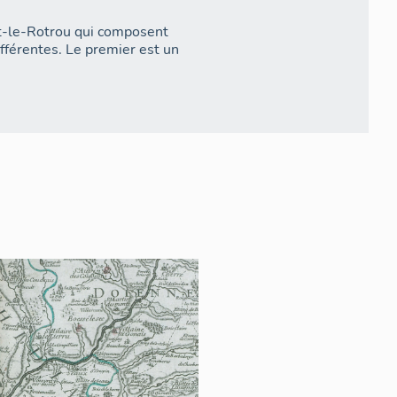
t-le-Rotrou qui composent
fférentes. Le premier est un
hissement de l'Huisne,
 ainsi la jonction entre le
 point défensif, est un bourg-
x bourgs, réalisée par
fort-le-Gesnois un très long
 sont la place Notre-Dame au
articularité de ce bourg à deux
s, deux centres anciens, ainsi
ptabilise pas ici l'ancienne
st aujourd'hui qu'un petit
sions ces dernières années
nt périphérique de la petite
ec le château et son parc au
uit aujourd'hui principalement
ens, qui ont souffert d'une
ête de l'habitat privilégié avec
erver.