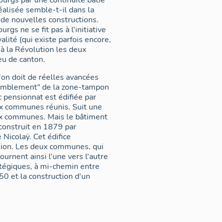
urgs par une continuité bâtie
éalisée semble-t-il dans la
c de nouvelles constructions.
gs ne se fit pas à l'initiative
lité (qui existe parfois encore,
 à la Révolution les deux
eu de canton.
l'on doit de réelles avancées
comblement" de la zone-tampon
 pensionnat est édifiée par
ux communes réunis. Suit une
ux communes. Mais le bâtiment
 construit en 1879 par
 Nicolaÿ. Cet édifice
nion. Les deux communes, qui
urnent ainsi l'une vers l'autre
atégiques, à mi-chemin entre
0 et la construction d'un
 pour voir les municipalités se
on de 1986. Depuis, bien que la
pement commun autour des deux
e territoire font qu'aucun des