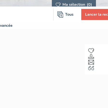
Ma sélection
(0)
Tous
Lancer la re
avancée
F