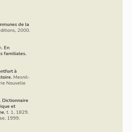
ommunes de la
éditions, 2000.
n.
En
s familiales.
ntfort à
toire.
Mesnil-
rie Nouvelle
.
Dictionnaire
ique et
he
, t. 1, 1829.
sse, 1999.