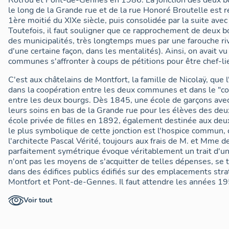
Rotrou et Pont-de-Gennes en 1986. La jonction des deux bo
le long de la Grande rue et de la rue Honoré Broutelle est r
1ère moitié du XIXe siècle, puis consolidée par la suite ave
Toutefois, il faut souligner que ce rapprochement de deux bour
des municipalités, très longtemps mues par une farouche riva
d'une certaine façon, dans les mentalités). Ainsi, on avait vu
communes s'affronter à coups de pétitions pour être chef-li
C'est aux châtelains de Montfort, la famille de Nicolaÿ, que 
dans la coopération entre les deux communes et dans le "
entre les deux bourgs. Dès 1845, une école de garçons avec
leurs soins en bas de la Grande rue pour les élèves des de
école privée de filles en 1892, également destinée aux de
le plus symbolique de cette jonction est l'hospice commun,
l'architecte Pascal Vérité, toujours aux frais de M. et Mme de
parfaitement symétrique évoque véritablement un trait d'u
n'ont pas les moyens de s'acquitter de telles dépenses, se to
dans des édifices publics édifiés sur des emplacements str
Montfort et Pont-de-Gennes. Il faut attendre les années 195
grand groupe scolaire à l'emplacement de l'école de garçons,
Voir tout
lancer à leur tour dans un projet commun, prélude à la fusi
mairie soit située à l'ancien Pont-de-Gennes, un dévelop
pôles et une répartition équilibrée des services publics sur l