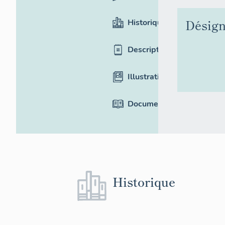
Désign
Historique
Description
Illustrations
Documentation
Historique