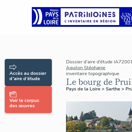
Dossier d’aire d’étude IA7200
Aquilon Stéphanie
Accès au dossier
inventaire topographique
d’aire d’étude
Le bourg de Pruil
Pays de la Loire
>
Sarthe
>
Pru
Voir le corpus
des œuvres