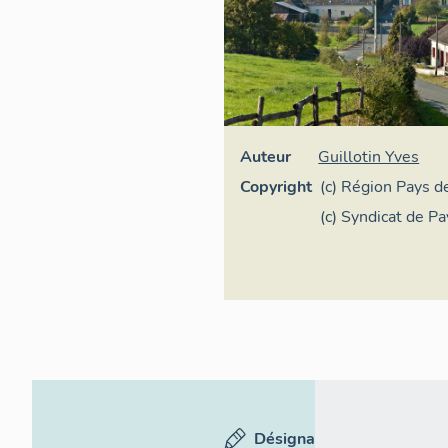
Auteur
Guillotin Yves
Copyright
(c) Région Pays de
Inventaire généra
(c) Syndicat de Pa
du Loir
Désignation