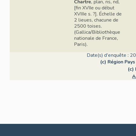
Chartre
, plan, ns, nd,
[fin XVIIe ou début
XVIIIe s. ?]. Échelle de
2 lieues, chacune de
2500 toises.
(Gallica/Bibliothèque
nationale de France,
Paris).
Date(s) d'enquête : 2
(c) Région Pays 
(c)
A