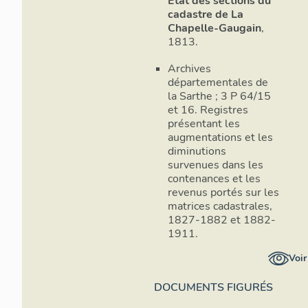
État des sections du
cadastre de La
Chapelle-Gaugain
,
1813.
Archives
départementales de
la Sarthe ; 3 P 64/15
et 16. Registres
présentant les
augmentations et les
diminutions
survenues dans les
contenances et les
revenus portés sur les
matrices cadastrales,
1827-1882 et 1882-
1911.
Voir
DOCUMENTS FIGURÉS