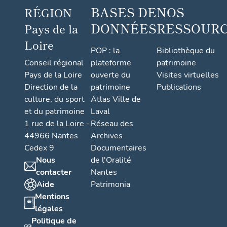
BASES DE
NOS
RÉGION
DONNÉES
RESSOUR
Pays de la
Loire
POP : la
Bibliothèque du
Conseil régional
plateforme
patrimoine
Pays de la Loire
ouverte du
Visites virtuelles
Direction de la
patrimoine
Publications
culture, du sport
Atlas Ville de
et du patrimoine
Laval
1 rue de la Loire -
Réseau des
44966 Nantes
Archives
Cedex 9
Documentaires
Nous
de l'Oralité
contacter
Nantes
Aide
Patrimonia
Mentions
légales
Politique de