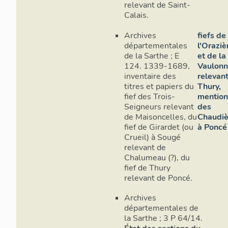
relevant de Saint-
Calais.
Archives
fiefs de
départementales
l'Oraziè
de la Sarthe ; E
et de la
124. 1339-1689,
Vaulonn
inventaire des
relevan
titres et papiers du
Thury,
fief des Trois-
mention
Seigneurs relevant
des
de Maisoncelles, du
Chaudiè
fief de Girardet (ou
à Poncé
Crueil) à Sougé
relevant de
Chalumeau (?), du
fief de Thury
relevant de Poncé.
Archives
départementales de
la Sarthe ; 3 P 64/14.