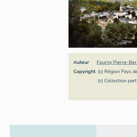
Auteur
Fourny Pierre-Ber
Copyright
(c) Région Pays de
Inventaire généra
(c) Collection part