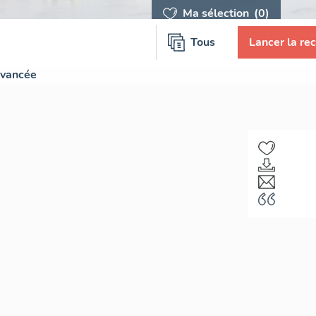
Ma sélection
(0)
Tous
Lancer la re
avancée
F