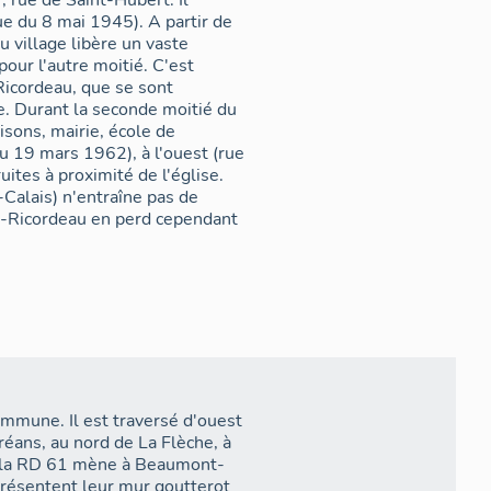
7, rue de Saint-Hubert. Il
ue du 8 mai 1945). A partir de
 village libère un vaste
pour l'autre moitié. C'est
Ricordeau, que se sont
. Durant la seconde moitié du
isons, mairie, école de
u 19 mars 1962), à l'ouest (rue
ites à proximité de l'église.
Calais) n'entraîne pas de
é-Ricordeau en perd cependant
commune. Il est traversé d'ouest
éans, au nord de La Flèche, à
, la RD 61 mène à Beaumont-
présentent leur mur goutterot