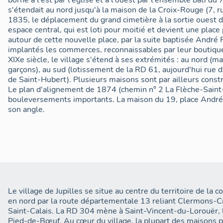
borné à l'est par l'église et à l'ouest par l'ensemble bâti du 
s'étendait au nord jusqu'à la maison de la Croix-Rouge (7, r
1835, le déplacement du grand cimetière à la sortie ouest du
espace central, qui est loti pour moitié et devient une place 
autour de cette nouvelle place, par la suite baptisée André 
implantés les commerces, reconnaissables par leur boutique
XIXe siècle, le village s'étend à ses extrémités : au nord (ma
garçons), au sud (lotissement de la RD 61, aujourd'hui rue d
de Saint-Hubert). Plusieurs maisons sont par ailleurs constru
Le plan d'alignement de 1874 (chemin n° 2 La Flèche-Saint-
bouleversements importants. La maison du 19, place Andr
son angle.
Le village de Jupilles se situe au centre du territoire de la 
en nord par la route départementale 13 reliant Clermons-Cr
Saint-Calais. La RD 304 mène à Saint-Vincent-du-Lorouër
Pied-de-Bœuf. Au cœur du village, la plupart des maisons 