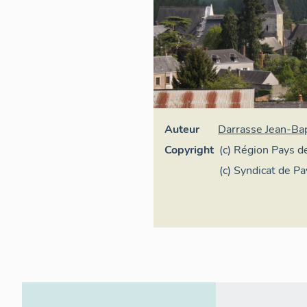
Auteur
Darrasse Jean-Ba
Copyright
(c) Région Pays de
Inventaire généra
(c) Syndicat de Pa
du Loir