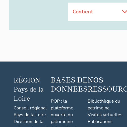
Contient
BASES DE
NOS
RÉGION
DONNÉES
RESSOUR
Pays de la
Loire
POP : la
Bibliothèque du
Conseil régional
plateforme
patrimoine
Pays de la Loire
ouverte du
Visites virtuelles
Direction de la
patrimoine
Publications