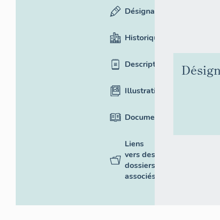
Désignation
Historique
Description
Désign
Illustrations
Documentation
Liens
vers des
dossiers
associés