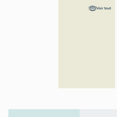
Pays de la
Voir tout
Loire -
Inventaire
général