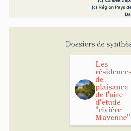
(c) Conseil dé
(c) Région Pays de
Ba
Dossiers de synthè
Les
résidence
de
plaisance
de l'aire
d'étude
"rivière
Mayenne"