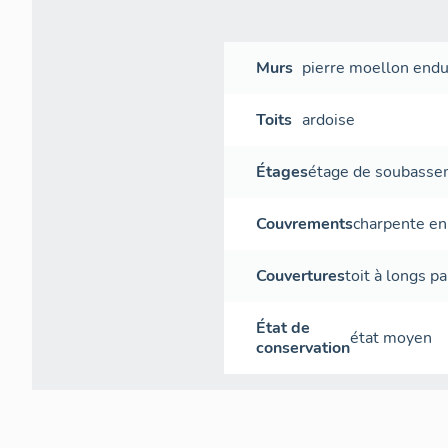
Murs
pierre
moellon
endu
Toits
ardoise
Étages
étage de soubass
Couvrements
charpente en
Couvertures
toit à longs p
État de
état moyen
conservation