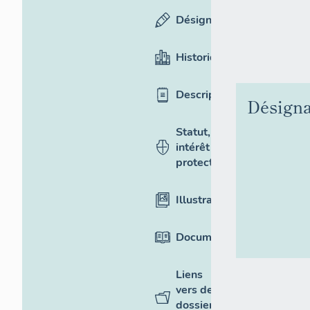
Désignation
Historique
Description
Désigna
Statut,
intérêt et
protection
Illustrations
Documentation
Liens
vers des
dossiers